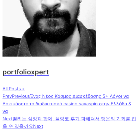
portfolioxpert
All Posts »
Prev
Previous
Ένας Νέος Κόσμος Διασκέδασης 5+ Λόγοι να
Δοκιμάσετε το διαδικτυακό casino savaspin στην Ελλάδα &
να
Next
떨리는 심장과 함께, 플링코 후기 파헤쳐서 행운의 기회를 잡
을 수 있을까요
Next