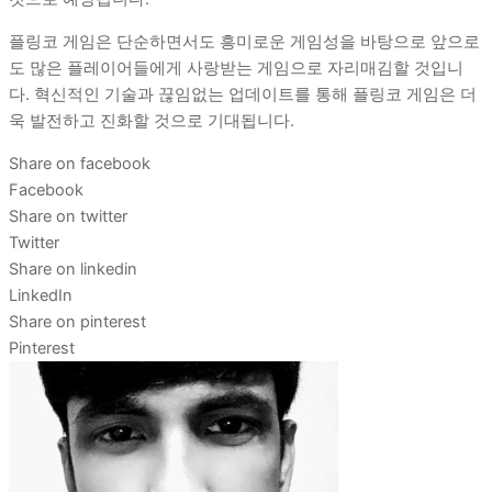
플링코 게임은 단순하면서도 흥미로운 게임성을 바탕으로 앞으로
도 많은 플레이어들에게 사랑받는 게임으로 자리매김할 것입니
다. 혁신적인 기술과 끊임없는 업데이트를 통해 플링코 게임은 더
욱 발전하고 진화할 것으로 기대됩니다.
Share on facebook
Facebook
Share on twitter
Twitter
Share on linkedin
LinkedIn
Share on pinterest
Pinterest