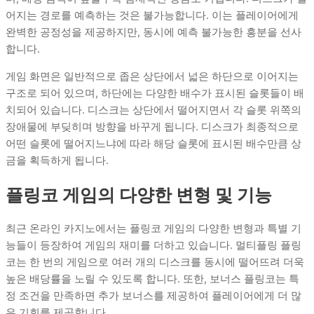
어지는 경로를 예측하는 것은 불가능합니다. 이는 플레이어에게
완벽한 공정성을 제공하지만, 동시에 예측 불가능한 흥분을 선사
합니다.
게임 화면은 일반적으로 좁은 상단에서 넓은 하단으로 이어지는
구조로 되어 있으며, 하단에는 다양한 배수가 표시된 슬롯들이 배
치되어 있습니다. 디스크는 상단에서 떨어지면서 각 슬롯 위쪽의
장애물에 부딪히며 방향을 바꾸게 됩니다. 디스크가 최종적으로
어떤 슬롯에 떨어지느냐에 따라 해당 슬롯에 표시된 배수만큼 상
금을 획득하게 됩니다.
플링코 게임의 다양한 변형 및 기능
최근 온라인 카지노에서는 플링코 게임의 다양한 변형과 특별 기
능들이 등장하여 게임의 재미를 더하고 있습니다. 멀티플링 플링
코는 한 번의 게임으로 여러 개의 디스크를 동시에 떨어뜨려 더욱
높은 배당률을 노릴 수 있도록 합니다. 또한, 보너스 플링코는 특
정 조건을 만족하면 추가 보너스를 제공하여 플레이어에게 더 많
은 기회를 제공합니다.