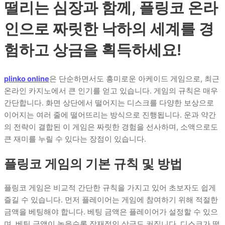
떨리는 심장과 함께, 플링코 온라
인으로 짜릿한 낙하의 세계를 경
험하고 상금을 획득하세요!
plinko online
은 단순하면서도 흥미로운 아케이드 게임으로, 최근
온라인 카지노에서 큰 인기를 얻고 있습니다. 게임의 규칙은 매우
간단합니다. 화면 상단에서 떨어지는 디스크를 다양한 보상으로
이어지는 여러 줄에 떨어뜨리는 방식으로 진행됩니다. 운과 약간
의 전략이 결합된 이 게임은 짜릿한 경험을 선사하며, 소액으로도
큰 재미를 누릴 수 있다는 장점이 있습니다.
플링코 게임의 기본 규칙 및 방법
플링코 게임은 비교적 간단한 규칙을 가지고 있어 초보자도 쉽게
즐길 수 있습니다. 먼저 플레이어는 게임에 참여하기 위해 적절한
금액을 베팅해야 합니다. 베팅 금액은 플레이어가 설정할 수 있으
며, 베팅 금액이 높을수록 잠재적인 상금도 커집니다. 디스크가 떨