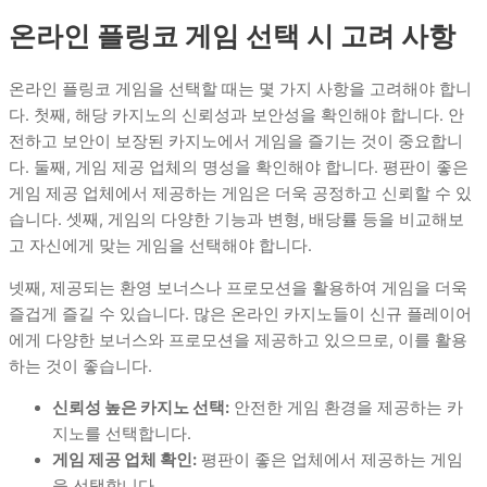
온라인 플링코 게임 선택 시 고려 사항
온라인 플링코 게임을 선택할 때는 몇 가지 사항을 고려해야 합니
다. 첫째, 해당 카지노의 신뢰성과 보안성을 확인해야 합니다. 안
전하고 보안이 보장된 카지노에서 게임을 즐기는 것이 중요합니
다. 둘째, 게임 제공 업체의 명성을 확인해야 합니다. 평판이 좋은
게임 제공 업체에서 제공하는 게임은 더욱 공정하고 신뢰할 수 있
습니다. 셋째, 게임의 다양한 기능과 변형, 배당률 등을 비교해보
고 자신에게 맞는 게임을 선택해야 합니다.
넷째, 제공되는 환영 보너스나 프로모션을 활용하여 게임을 더욱
즐겁게 즐길 수 있습니다. 많은 온라인 카지노들이 신규 플레이어
에게 다양한 보너스와 프로모션을 제공하고 있으므로, 이를 활용
하는 것이 좋습니다.
신뢰성 높은 카지노 선택:
안전한 게임 환경을 제공하는 카
지노를 선택합니다.
게임 제공 업체 확인:
평판이 좋은 업체에서 제공하는 게임
을 선택합니다.