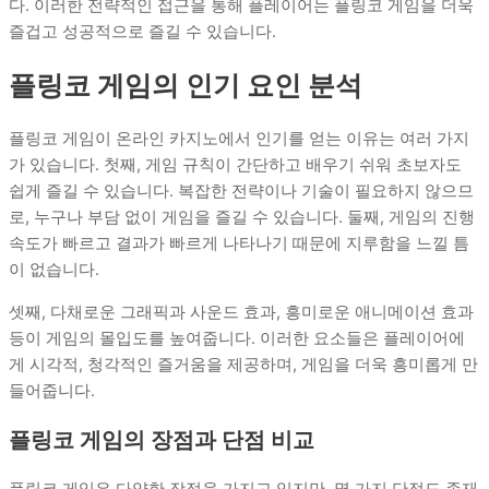
다. 이러한 전략적인 접근을 통해 플레이어는 플링코 게임을 더욱
즐겁고 성공적으로 즐길 수 있습니다.
플링코 게임의 인기 요인 분석
플링코 게임이 온라인 카지노에서 인기를 얻는 이유는 여러 가지
가 있습니다. 첫째, 게임 규칙이 간단하고 배우기 쉬워 초보자도
쉽게 즐길 수 있습니다. 복잡한 전략이나 기술이 필요하지 않으므
로, 누구나 부담 없이 게임을 즐길 수 있습니다. 둘째, 게임의 진행
속도가 빠르고 결과가 빠르게 나타나기 때문에 지루함을 느낄 틈
이 없습니다.
셋째, 다채로운 그래픽과 사운드 효과, 흥미로운 애니메이션 효과
등이 게임의 몰입도를 높여줍니다. 이러한 요소들은 플레이어에
게 시각적, 청각적인 즐거움을 제공하며, 게임을 더욱 흥미롭게 만
들어줍니다.
플링코 게임의 장점과 단점 비교
플링코 게임은 다양한 장점을 가지고 있지만, 몇 가지 단점도 존재