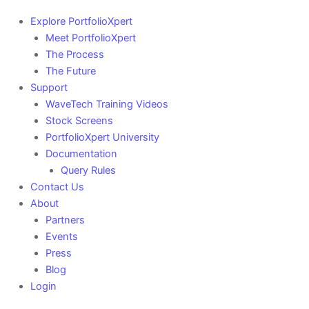
Explore PortfolioXpert
Meet PortfolioXpert
The Process
The Future
Support
WaveTech Training Videos
Stock Screens
PortfolioXpert University
Documentation
Query Rules
Contact Us
About
Partners
Events
Press
Blog
Login