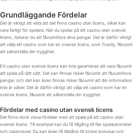
Grundläggande Fördelar
Det är viktigt att veta att det finns casino utan licens, vilket kan
vara farligt för spelare. När du spelar på ett casino utan svensk
licens, riskerar du att f&oumlrlora dina pengar. Det är därför viktigt
att välja ett casino som har en svensk licens, som Trustly, f&oumlr
att säkerställa din trygghet.
Ett casino utan svensk licens kan inte garanteras att vara f&oumlr
att spela på rätt sätt. Det kan finnas risker f&oumlr att f&oumlrlora
pengar, och det kan även finnas risker f&oumlr att din information
inte är säker. Det är därför viktigt att välja ett casino som har en
svensk licens, f&oumlr att säkerställa din trygghet.
Fördelar med casino utan svensk licens
Det finns dock vissa fördelar med att spela på ett casino utan
svensk licens. Till exempel kan du få tillgång till fler spelautomater
och casinospel. Du kan även få tillgång till högre bonusar och