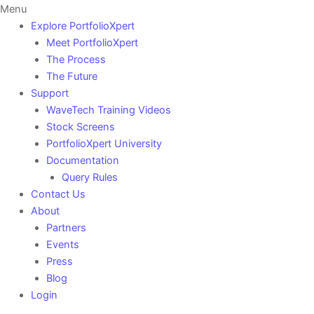
Menu
Explore PortfolioXpert
Meet PortfolioXpert
The Process
The Future
Support
WaveTech Training Videos
Stock Screens
PortfolioXpert University
Documentation
Query Rules
Contact Us
About
Partners
Events
Press
Blog
Login