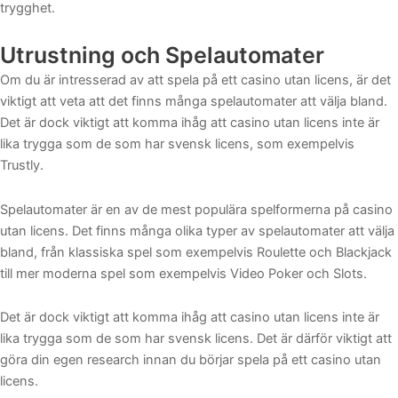
trygghet.
Utrustning och Spelautomater
Om du är intresserad av att spela på ett casino utan licens, är det
viktigt att veta att det finns många spelautomater att välja bland.
Det är dock viktigt att komma ihåg att casino utan licens inte är
lika trygga som de som har svensk licens, som exempelvis
Trustly.
Spelautomater är en av de mest populära spelformerna på casino
utan licens. Det finns många olika typer av spelautomater att välja
bland, från klassiska spel som exempelvis Roulette och Blackjack
till mer moderna spel som exempelvis Video Poker och Slots.
Det är dock viktigt att komma ihåg att casino utan licens inte är
lika trygga som de som har svensk licens. Det är därför viktigt att
göra din egen research innan du börjar spela på ett casino utan
licens.