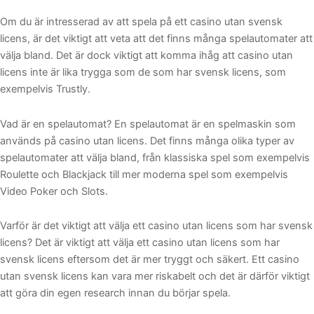
Om du är intresserad av att spela på ett casino utan svensk
licens, är det viktigt att veta att det finns många spelautomater att
välja bland. Det är dock viktigt att komma ihåg att casino utan
licens inte är lika trygga som de som har svensk licens, som
exempelvis Trustly.
Vad är en spelautomat? En spelautomat är en spelmaskin som
används på casino utan licens. Det finns många olika typer av
spelautomater att välja bland, från klassiska spel som exempelvis
Roulette och Blackjack till mer moderna spel som exempelvis
Video Poker och Slots.
Varför är det viktigt att välja ett casino utan licens som har svensk
licens? Det är viktigt att välja ett casino utan licens som har
svensk licens eftersom det är mer tryggt och säkert. Ett casino
utan svensk licens kan vara mer riskabelt och det är därför viktigt
att göra din egen research innan du börjar spela.