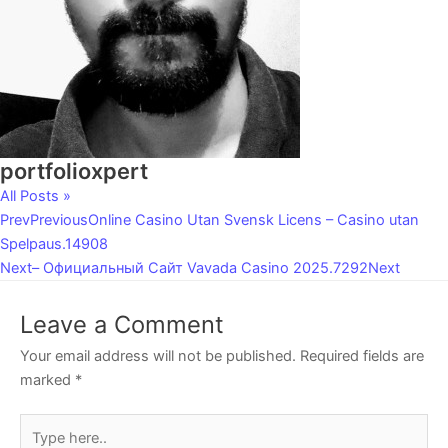
portfolioxpert
All Posts »
Prev
Previous
Online Casino Utan Svensk Licens – Casino utan
Spelpaus.14908
Next
– Официальный Сайт Vavada Casino 2025.7292
Next
Leave a Comment
Your email address will not be published.
Required fields are
marked
*
Type