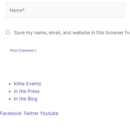
Name*
Save my name, email, and website in this browser fo
Inthe Events
In the Press
In the Blog
Facebook
Twitter
Youtube