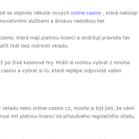
době se objevilo několik nových
online casino
, která nabízejí
inovativními službami a širokou nabídkou her.
sino, která mají platnou licenci a dodržují pravidla fair
čít hrát bez nutnosti vkladu.
ů až po živé kasinové hry. Hráči si mohou vybrat z mnoha
 casino a vybrat si to, které nejlépe odpovídá vašim
vkladu nebo online casino cz, musíte si být jisti, že vámi
usí mít platnou licenci od příslušného regulačního úřadu,