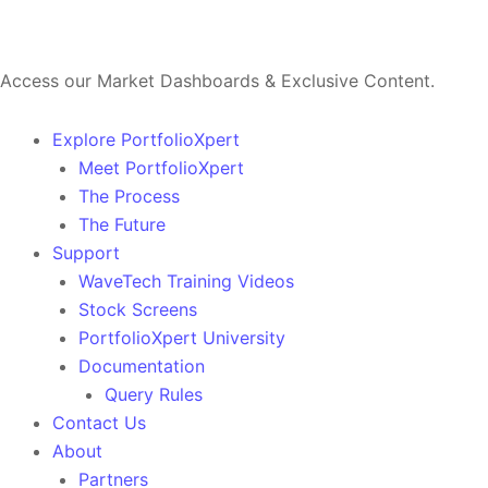
Sign Up For a Free Account Here.
Access our Market Dashboards & Exclusive Content.
Explore PortfolioXpert
Meet PortfolioXpert
The Process
The Future
Support
WaveTech Training Videos
Stock Screens
PortfolioXpert University
Documentation
Query Rules
Contact Us
About
Partners