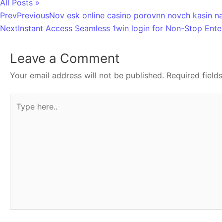
All Posts »
Prev
Previous
Nov esk online casino porovnn novch kasin n
Next
Instant Access Seamless 1win login for Non-Stop Ente
Leave a Comment
Your email address will not be published.
Required fiel
Type
here..