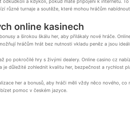
kudkoli a kdykoli, pokud máte připojení k internetu. To nabí
zí různé turnaje a soutěže, které mohou hráčům nabídnout 
ých online kasinech
 bonusy a širokou škálu her, aby přilákaly nové hráče. Onlin
možňují hráčům hrát bez nutnosti vkladu peněz a jsou ideáln
ů až po pokročilé hry s živými dealery. Online casino cz na
 je důležité zohlednit kvalitu her, bezpečnost a rychlost pl
lizace her a bonusů, aby hráči měli vždy něco nového, co 
abízet pomoc v českém jazyce.