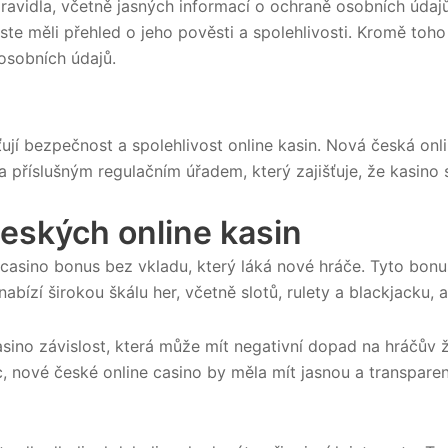
avidla, včetně jasných informací o ochraně osobních údajů 
ste měli přehled o jeho pověsti a spolehlivosti. Kromě toho
 osobních údajů.
šťují bezpečnost a spolehlivost online kasin. Nová česká onl
 příslušným regulačním úřadem, který zajišťuje, že kasino 
eských online kasin
e casino bonus bez vkladu, který láká nové hráče. Tyto bon
nabízí širokou škálu her, včetně slotů, rulety a blackjacku,
no závislost, která může mít negativní dopad na hráčův živo
, nové české online casino by měla mít jasnou a transparen