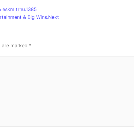
a eskm trhu.1385
rtainment & Big Wins.
Next
ds are marked
*