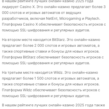
В нашем рейтинге лучших онлайн-казино 2025 года
лидирует Casino X. Это онлайн-казино предлагает более 3
000 слотов и игровых автоматов от ведущих
разработчиков, включая NetEnt, Microgaming и Playtech.
Платформа Casino X обеспечивает безопасность игроков с
помощью SSL-шифрования и регулярных аудитов.
На втором месте находится BitStarz. Это онлайн-казино
предлагает более 2 000 слотов и игровых автоматов, а
также спортивные ставки и бонусы для новых игроков.
Платформа BitStarz обеспечивает безопасность игроков с
помощью SSL-шифрования и регулярных аудитов.
На третьем месте находится Wildz. Это онлайн-казино
предлагает более 1 500 слотов и игровых автоматов, а
также спортивные ставки и бонусы для новых игроков.
Платформа Wildz обеспечивает безопасность игроков с
помощью SSL-шифрования и регулярных аудитов.
В нашем рейтинге лучших онлайн-казино 2025 года также