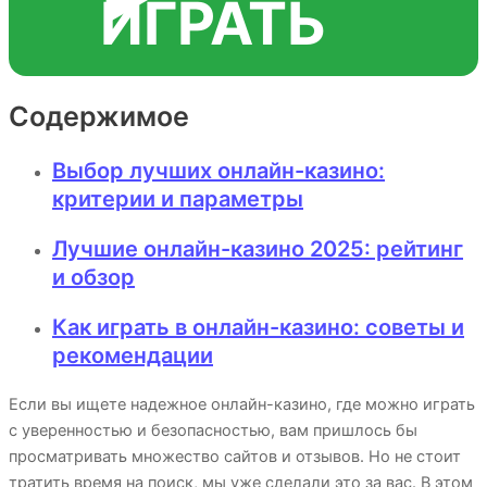
ИГРАТЬ
Содержимое
Выбор лучших онлайн-казино:
критерии и параметры
Лучшие онлайн-казино 2025: рейтинг
и обзор
Как играть в онлайн-казино: советы и
рекомендации
Если вы ищете надежное онлайн-казино, где можно играть
с уверенностью и безопасностью, вам пришлось бы
просматривать множество сайтов и отзывов. Но не стоит
тратить время на поиск, мы уже сделали это за вас. В этом