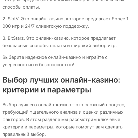
способы оплаты.
2. SlotV. Это онлайн-казино, которое предлагает более 1
000 игр и 24/7 клиентскую поддержку.
3. BitStarz. Это онлайн-казино, которое предлагает
безопасные способы оплаты и широкий выбор игр.
Выберите надежное онлайн-казино и играйте с
уверенностью и безопасностью!
Выбор лучших онлайн-казино:
критерии и параметры
Выбор лучшего онлайн-казино – это сложный процесс,
требующий тщательного анализа и оценки различных
факторов. В этом разделе мы рассмотрим ключевые
критерии и параметры, которые помогут вам сделать
правильный выбор.