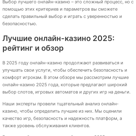
Выбор лучшего онлайн-казино – это сложный процесс, но с
помощью этих критериев и параметров вы сможете
сделать правильный выбор и играть с уверенностью и
безопасностью.
Лучшие онлайн-казино 2025:
рейтинг и обзор
В 2025 году онлайн-казино продолжают развиваться и
улучшать свои услуги, чтобы обеспечить безопасность и
комфорт игрокам. В этом обзоре мы рассмотрим лучшие
онлайн-казино 2025 года, которые предлагают широкий
выбор слотов, игровых автоматов и других игр на деньги.
Наши эксперты провели тщательный анализ онлайн-
казино, чтобы определить лучшие из них. Мы оценили
качество игр, безопасность и надежность платформ, а
также уровень обслуживания клиентов.