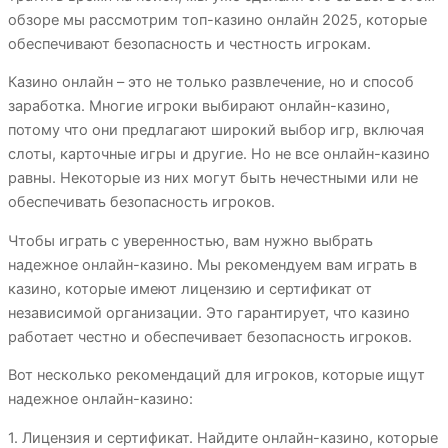
обзоре мы рассмотрим топ-казино онлайн 2025, которые
обеспечивают безопасность и честность игрокам.
Казино онлайн – это не только развлечение, но и способ
заработка. Многие игроки выбирают онлайн-казино,
потому что они предлагают широкий выбор игр, включая
слоты, карточные игры и другие. Но не все онлайн-казино
равны. Некоторые из них могут быть нечестными или не
обеспечивать безопасность игроков.
Чтобы играть с уверенностью, вам нужно выбрать
надежное онлайн-казино. Мы рекомендуем вам играть в
казино, которые имеют лицензию и сертификат от
независимой организации. Это гарантирует, что казино
работает честно и обеспечивает безопасность игроков.
Вот несколько рекомендаций для игроков, которые ищут
надежное онлайн-казино:
1. Лицензия и сертификат. Найдите онлайн-казино, которые