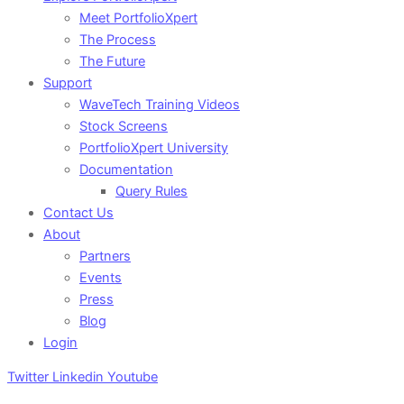
Meet PortfolioXpert
The Process
The Future
Support
WaveTech Training Videos
Stock Screens
PortfolioXpert University
Documentation
Query Rules
Contact Us
About
Partners
Events
Press
Blog
Login
Twitter
Linkedin
Youtube