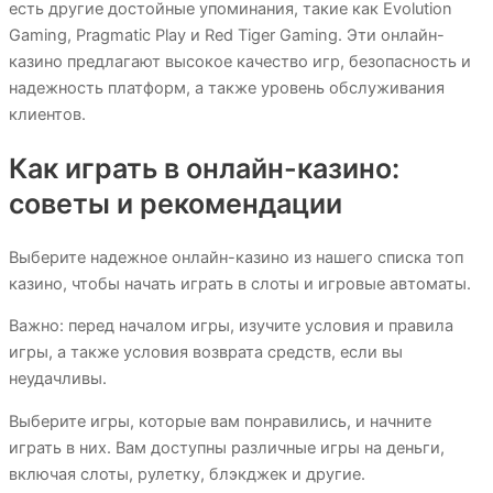
есть другие достойные упоминания, такие как Evolution
Gaming, Pragmatic Play и Red Tiger Gaming. Эти онлайн-
казино предлагают высокое качество игр, безопасность и
надежность платформ, а также уровень обслуживания
клиентов.
Как играть в онлайн-казино:
советы и рекомендации
Выберите надежное онлайн-казино из нашего списка топ
казино, чтобы начать играть в слоты и игровые автоматы.
Важно: перед началом игры, изучите условия и правила
игры, а также условия возврата средств, если вы
неудачливы.
Выберите игры, которые вам понравились, и начните
играть в них. Вам доступны различные игры на деньги,
включая слоты, рулетку, блэкджек и другие.