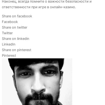
Наконец, всегда помните о важности безопасности и
ответственности при игре в онлайн-казино.
Share on facebook
Facebook
Share on twitter
Twitter
Share on linkedin
LinkedIn
Share on pinterest
Pinterest