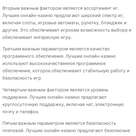
Вторым важным фактором является ассортимент иг.
Лучшие онлайн-казино предлагают широкий спектр иг,
включая слоты, игровые автоматы, рулетку, блэкджек и
другие. Это обеспечивает игрокам возможность выбора и
обеспечивает интересную игру.
Третьим важным параметром является качество
программного обеспечения. Лучшие онлайн-казино
используют высококачественное программное
обеспечение, которое обеспечивает стабильную работу и
безопасность игр.
Четвертым важным фактором является уровень
поддержки. Лучшие онлайн-казино предлагают
круглосуточную поддержку, включая чат, электронную
почту и телефон.
Пятым важным параметром является безопасность
платежей. Лучшие онлайн-казино предлагают безопасные