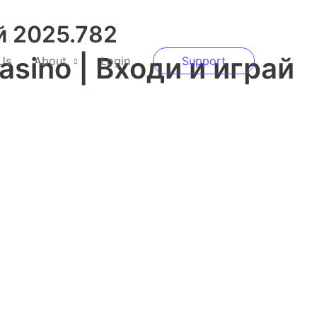
й 2025.782
sino | Входи и играй
Us
About
Login
Support