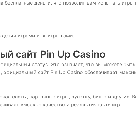
 на бесплатные деньги, что позволит вам испытать игры
аждения играми и выигрышами.
ый сайт Pin Up Casino
официальный статус. Это означает, что вы можете быть
, официальный сайт Pin Up Casino обеспечивает макси
ючая слоты, карточные игры, рулетку, бинго и другие. 
ечивает высокое качество и реалистичность игр.