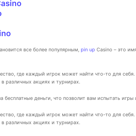
asino
o
ino
тановится все более популярным,
pin up
Casino – это им
бщество, где каждый игрок может найти что-то для себ
 в различных акциях и турнирах.
 на бесплатные деньги, что позволит вам испытать игры
бщество, где каждый игрок может найти что-то для себ
 в различных акциях и турнирах.