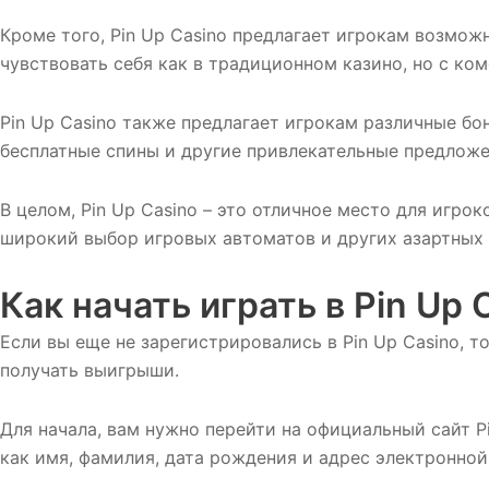
Кроме того, Pin Up Casino предлагает игрокам возмож
чувствовать себя как в традиционном казино, но с ко
Pin Up Casino также предлагает игрокам различные бон
бесплатные спины и другие привлекательные предложе
В целом, Pin Up Casino – это отличное место для игр
широкий выбор игровых автоматов и других азартных и
Как начать играть в Pin Up 
Если вы еще не зарегистрировались в Pin Up Casino, т
получать выигрыши.
Для начала, вам нужно перейти на официальный сайт Pi
как имя, фамилия, дата рождения и адрес электронной