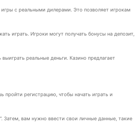
и игры с реальными дилерами. Это позволяет игрокам
ать играть. Игроки могут получать бонусы на депозит,
ь выиграть реальные деньги. Казино предлагает
шь пройти регистрацию, чтобы начать играть и
”. Затем, вам нужно ввести свои личные данные, такие