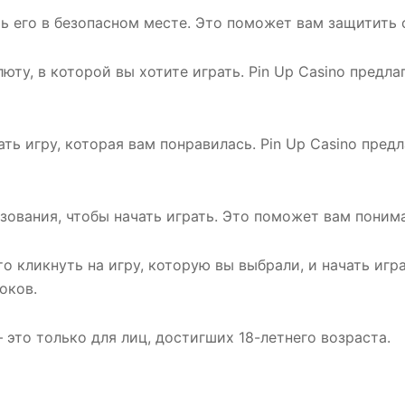
ь его в безопасном месте. Это поможет вам защитить 
ту, в которой вы хотите играть. Pin Up Casino предла
ть игру, которая вам понравилась. Pin Up Casino предл
зования, чтобы начать играть. Это поможет вам понима
о кликнуть на игру, которую вы выбрали, и начать игра
оков.
– это только для лиц, достигших 18-летнего возраста.