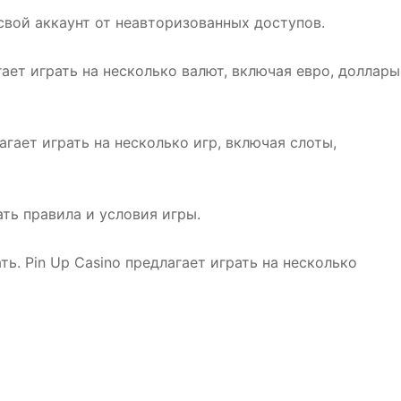
свой аккаунт от неавторизованных доступов.
гает играть на несколько валют, включая евро, доллары
агает играть на несколько игр, включая слоты,
ть правила и условия игры.
ть. Pin Up Casino предлагает играть на несколько