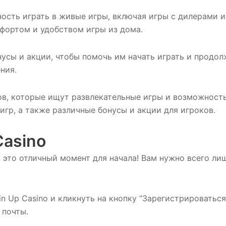
ность играть в живые игры, включая игры с дилерами 
мфортом и удобством игры из дома.
усы и акции, чтобы помочь им начать играть и продолж
ния.
оков, которые ищут развлекательные игры и возможност
гр, а также различные бонусы и акции для игроков.
Casino
о это отличный момент для начала! Вам нужно всего ли
n Up Casino и кликнуть на кнопку “Зарегистрироваться
 почты.