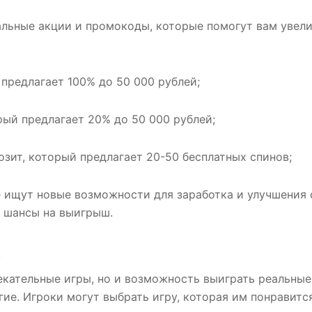
иальные акции и промокоды, которые помогут вам увел
 предлагает 100% до 50 000 рублей;
орый предлагает 20% до 50 000 рублей;
позит, который предлагает 20-50 бесплатных спинов;
ые ищут новые возможности для заработка и улучшения
и шансы на выигрыш.
о
лекательные игры, но и возможность выиграть реальные
угие. Игроки могут выбрать игру, которая им понравитс