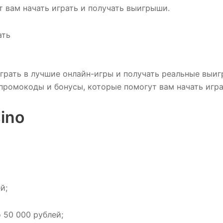
 вам начать играть и получать выигрыши.
ать
 играть в лучшие онлайн-игры и получать реальные выи
промокоды и бонусы, которые помогут вам начать игра
ino
й;
 50 000 рублей;