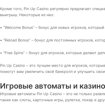
Кроме того, Pin Up Casino регулярно предлагает спец
выигрыш. Некоторые из них:
• “Welcome Bonus” – бонус для новых игроков, который
• “Reload Bonus” – бонус для постоянных игроков, кот
• “Free Spins” – бонус для игроков, которые делают де
Pin Up Casino – это лучшее место для игроков, котор
помогут вам увеличить свой банкролл и улучшить сво
Игровые автоматы и казин
Игровые автоматы Pin Up Casino – это не только разв
такие как слоты, карточные игры, рулетка, покер и др