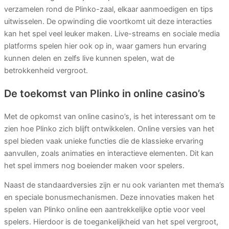
verzamelen rond de Plinko-zaal, elkaar aanmoedigen en tips
uitwisselen. De opwinding die voortkomt uit deze interacties
kan het spel veel leuker maken. Live-streams en sociale media
platforms spelen hier ook op in, waar gamers hun ervaring
kunnen delen en zelfs live kunnen spelen, wat de
betrokkenheid vergroot.
De toekomst van Plinko in online casino’s
Met de opkomst van online casino’s, is het interessant om te
zien hoe Plinko zich blijft ontwikkelen. Online versies van het
spel bieden vaak unieke functies die de klassieke ervaring
aanvullen, zoals animaties en interactieve elementen. Dit kan
het spel immers nog boeiender maken voor spelers.
Naast de standaardversies zijn er nu ook varianten met thema’s
en speciale bonusmechanismen. Deze innovaties maken het
spelen van Plinko online een aantrekkelijke optie voor veel
spelers. Hierdoor is de toegankelijkheid van het spel vergroot,