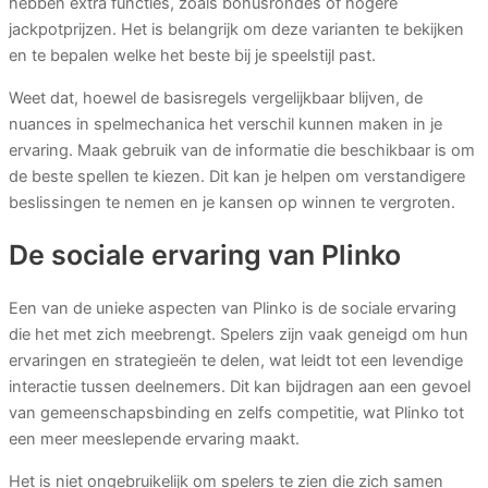
hebben extra functies, zoals bonusrondes of hogere
jackpotprijzen. Het is belangrijk om deze varianten te bekijken
en te bepalen welke het beste bij je speelstijl past.
Weet dat, hoewel de basisregels vergelijkbaar blijven, de
nuances in spelmechanica het verschil kunnen maken in je
ervaring. Maak gebruik van de informatie die beschikbaar is om
de beste spellen te kiezen. Dit kan je helpen om verstandigere
beslissingen te nemen en je kansen op winnen te vergroten.
De sociale ervaring van Plinko
Een van de unieke aspecten van Plinko is de sociale ervaring
die het met zich meebrengt. Spelers zijn vaak geneigd om hun
ervaringen en strategieën te delen, wat leidt tot een levendige
interactie tussen deelnemers. Dit kan bijdragen aan een gevoel
van gemeenschapsbinding en zelfs competitie, wat Plinko tot
een meer meeslepende ervaring maakt.
Het is niet ongebruikelijk om spelers te zien die zich samen