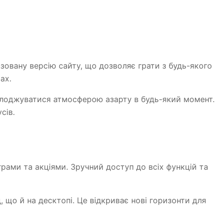
зовану версію сайту, що дозволяє грати з будь-якого
ах.
солоджуватися атмосферою азарту в будь-який момент.
сів.
рами та акціями. Зручний доступ до всіх функцій та
 що й на десктопі. Це відкриває нові горизонти для