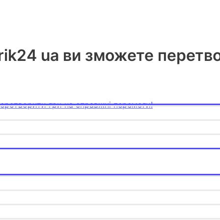
Menu
Menu
Menu
Menu
Toggle
Toggle
Toggle
Toggle
arik24 ua ви зможете перетв
 перетворити гри на справжні перемоги!