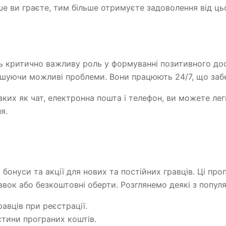
ше ви граєте, тим більше отримуєте задоволення від ць
 критично важливу роль у формуванні позитивного дос
рішуючи можливі проблеми. Вони працюють 24/7, що заб
 таких як чат, електронна пошта і телефон, ви можете л
я.
бонуси та акції для нових та постійних гравців. Ці пр
ок або безкоштовні оберти. Розглянемо деякі з попул
авців при реєстрації.
тини програних коштів.