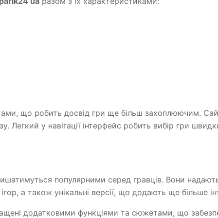
parik24 ua
разом з їх характеристиками:
ами, що робить досвід гри ще більш захоплюючим. Сай
. Легкий у навігації інтерфейс робить вибір гри швидк
залишатимуться популярними серед гравців. Вони надают
ігор, а також унікальні версії, що додають ще більше ін
нащені додатковими функціями та сюжетами, що забезпе