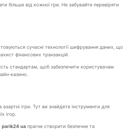
ти більше від кожної гри. Не забувайте перевіряти
стовуються сучасні технології шифрування даних, що
захист фінансових транзакцій.
дність стандартам, щоб забезпечити користувачам
лайн-казино.
 азартні ігри. Тут ви знайдете інструменти для
х ігор.
.
parik24 ua
прагне створити безпечне та