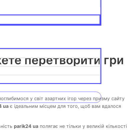
ожете перетворити гри
оглибимося у світ азартних ігор через призму сайту
4 ua
є ідеальним місцем для того, щоб вам вдалося
ьність
parik24 ua
полягає не тільки у великій кількості