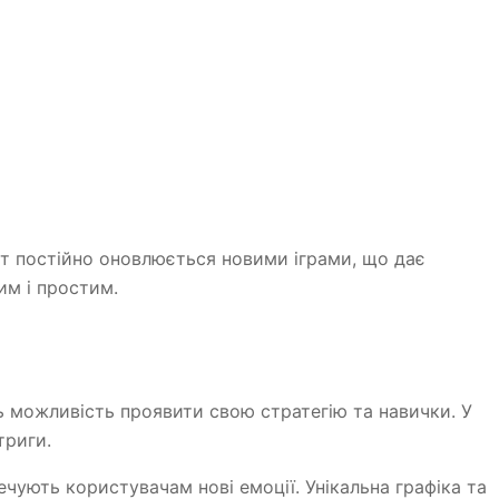
т постійно оновлюється новими іграми, що дає
им і простим.
ь можливість проявити свою стратегію та навички. У
триги.
чують користувачам нові емоції. Унікальна графіка та