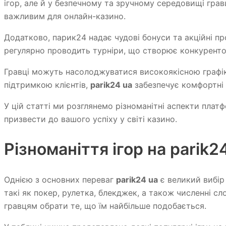
ігор, але й у безпечному та зручному середовищі грав
важливим для онлайн-казино.
Додатково, парик24 надає чудові бонуси та акційні пр
регулярно проводить турніри, що створює конкуренто
Гравці можуть насолоджуватися високоякісною графіко
підтримкою клієнтів,
parik24 ua
забезпечує комфортні 
У цій статті ми розглянемо різноманітні аспекти плат
призвести до вашого успіху у світі казино.
Різноманіття ігор на parik2
Однією з основних переваг
parik24 ua
є великий вибір 
такі як покер, рулетка, блекджек, а також численні с
гравцям обрати те, що їм найбільше подобається.