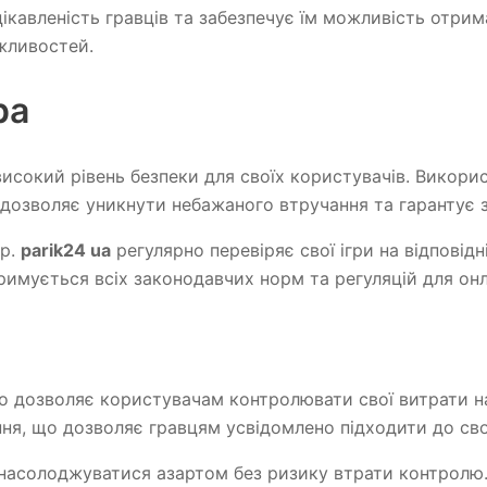
кавленість гравців та забезпечує їм можливість отрима
ожливостей.
ра
исокий рівень безпеки для своїх користувачів. Викори
е дозволяє уникнути небажаного втручання та гарантує 
ор.
parik24 ua
регулярно перевіряє свої ігри на відпові
тримується всіх законодавчих норм та регуляцій для он
що дозволяє користувачам контролювати свої витрати на
я, що дозволяє гравцям усвідомлено підходити до свої
іг насолоджуватися азартом без ризику втрати контролю