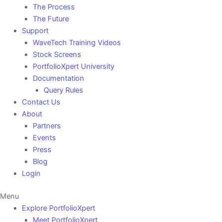
The Process
The Future
Support
WaveTech Training Videos
Stock Screens
PortfolioXpert University
Documentation
Query Rules
Contact Us
About
Partners
Events
Press
Blog
Login
Menu
Explore PortfolioXpert
Meet PortfolioXpert