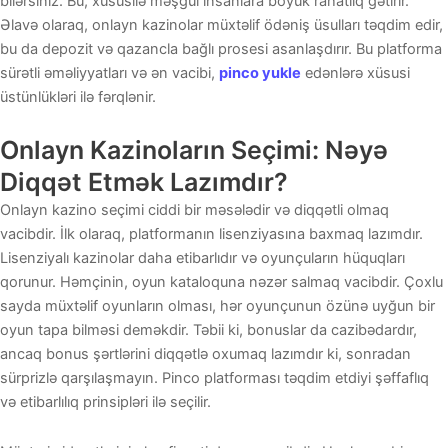
bilərsiniz. Bu, xüsusilə məşğul insanlara böyük rahatlıq gətirir.
Əlavə olaraq, onlayn kazinolar müxtəlif ödəniş üsulları təqdim edir,
bu da depozit və qazancla bağlı prosesi asanlaşdırır. Bu platforma
sürətli əməliyyatları və ən vacibi,
pinco yukle
edənlərə xüsusi
üstünlükləri ilə fərqlənir.
Onlayn Kazinoların Seçimi: Nəyə
Diqqət Etmək Lazımdır?
Onlayn kazino seçimi ciddi bir məsələdir və diqqətli olmaq
vacibdir. İlk olaraq, platformanın lisenziyasına baxmaq lazımdır.
Lisenziyalı kazinolar daha etibarlıdır və oyunçuların hüquqları
qorunur. Həmçinin, oyun kataloquna nəzər salmaq vacibdir. Çoxlu
sayda müxtəlif oyunların olması, hər oyunçunun özünə uyğun bir
oyun tapa bilməsi deməkdir. Təbii ki, bonuslar da cazibədardır,
ancaq bonus şərtlərini diqqətlə oxumaq lazımdır ki, sonradan
sürprizlə qarşılaşmayın. Pinco platforması təqdim etdiyi şəffaflıq
və etibarlılıq prinsipləri ilə seçilir.