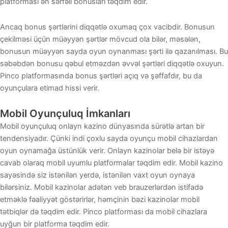
platforması ən sərfəli bonusları təqdim edir.
Ancaq bonus şərtlərini diqqətlə oxumaq çox vacibdir. Bonusun
çekilməsi üçün müəyyən şərtlər mövcud ola bilər, məsələn,
bonusun müəyyən sayda oyun oynanması şərti ilə qazanılması. Bu
səbəbdən bonusu qəbul etməzdən əvvəl şərtləri diqqətlə oxuyun.
Pinco platformasında bonus şərtləri açıq və şəffafdır, bu da
oyunçulara etimad hissi verir.
Mobil Oyunçuluq İmkanları
Mobil oyunçuluq onlayn kazino dünyasında sürətlə artan bir
tendensiyadır. Çünki indi çoxlu sayda oyunçu mobil cihazlardan
oyun oynamağa üstünlük verir. Onlayn kazinolar belə bir istəyə
cavab olaraq mobil uyumlu platformalar təqdim edir. Mobil kazino
sayəsində siz istənilən yerdə, istənilən vaxt oyun oynaya
bilərsiniz. Mobil kazinolar adətən veb brauzerlərdən istifadə
etməklə fəaliyyət göstərirlər, həmçinin bəzi kazinolar mobil
tətbiqlər də təqdim edir. Pinco platforması da mobil cihazlara
uyğun bir platforma təqdim edir.