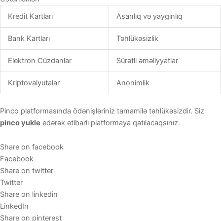
Kredit Kartları
Asanlıq və yaygınlıq
Bank Kartları
Təhlükəsizlik
Elektron Cüzdanlar
Sürətli əməliyyatlar
Kriptovalyutalar
Anonimlik
Pinco platformasında ödənişləriniz tamamilə təhlükəsizdir. Siz
pinco yukle
edərək etibarlı platformaya qatılacaqsınız.
Share on facebook
Facebook
Share on twitter
Twitter
Share on linkedin
LinkedIn
Share on pinterest