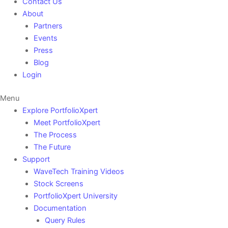
Contact Us
About
Partners
Events
Press
Blog
Login
Menu
Explore PortfolioXpert
Meet PortfolioXpert
The Process
The Future
Support
WaveTech Training Videos
Stock Screens
PortfolioXpert University
Documentation
Query Rules