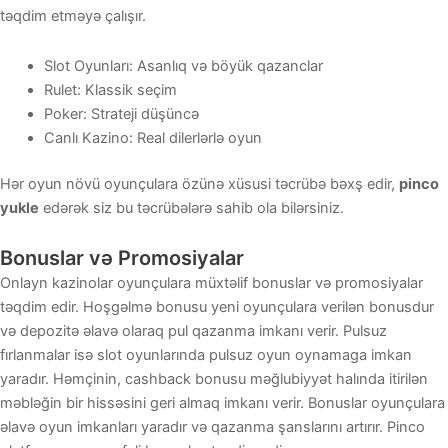
təqdim etməyə çalışır.
Slot Oyunları: Asanlıq və böyük qazanclar
Rulet: Klassik seçim
Poker: Strateji düşüncə
Canlı Kazino: Real dilerlərlə oyun
Hər oyun növü oyunçulara özünə xüsusi təcrübə bəxş edir,
pinco
yukle
edərək siz bu təcrübələrə sahib ola bilərsiniz.
Bonuslar və Promosiyalar
Onlayn kazinolar oyunçulara müxtəlif bonuslar və promosiyalar
təqdim edir. Hoşgəlmə bonusu yeni oyunçulara verilən bonusdur
və depozitə əlavə olaraq pul qazanma imkanı verir. Pulsuz
fırlanmalar isə slot oyunlarında pulsuz oyun oynamaga imkan
yaradır. Həmçinin, cashback bonusu məğlubiyyət halında itirilən
məbləğin bir hissəsini geri almaq imkanı verir. Bonuslar oyunçulara
əlavə oyun imkanları yaradır və qazanma şanslarını artırır. Pinco