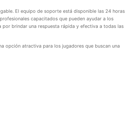
gable. El equipo de soporte está disponible las 24 horas
on profesionales capacitados que pueden ayudar a los
 por brindar una respuesta rápida y efectiva a todas las
na opción atractiva para los jugadores que buscan una