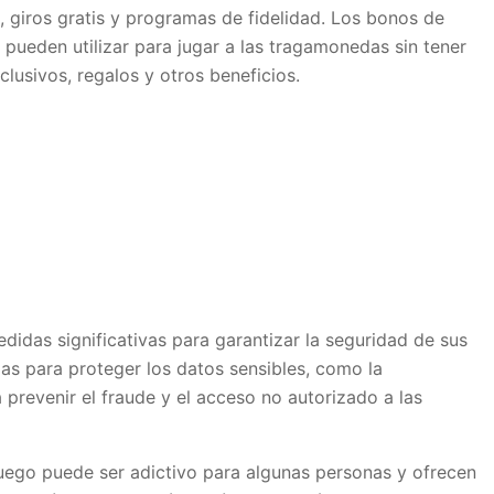
giros gratis y programas de fidelidad. Los bonos de
 pueden utilizar para jugar a las tragamonedas sin tener
lusivos, regalos y otros beneficios.
idas significativas para garantizar la seguridad de sus
as para proteger los datos sensibles, como la
 prevenir el fraude y el acceso no autorizado a las
ego puede ser adictivo para algunas personas y ofrecen