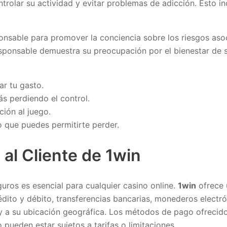
rolar su actividad y evitar problemas de adicción. Esto inc
onsable para promover la conciencia sobre los riesgos aso
esponsable demuestra su preocupación por el bienestar de 
ar tu gasto.
ás perdiendo el control.
ión al juego.
 que puedes permitirte perder.
al Cliente de 1win
ros es esencial para cualquier casino online.
1win
ofrece 
édito y débito, transferencias bancarias, monederos electr
 su ubicación geográfica. Los métodos de pago ofrecidos in
ueden estar sujetos a tarifas o limitaciones.