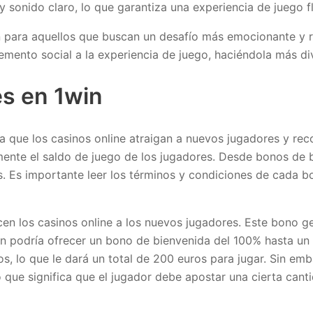
 sonido claro, lo que garantiza una experiencia de juego fl
 para aquellos que buscan un desafío más emocionante y rea
emento social a la experiencia de juego, haciéndola más div
es en 1win
a que los casinos online atraigan a nuevos jugadores y re
nte el saldo de juego de los jugadores. Desde bonos de b
os. Es importante leer los términos y condiciones de cada b
n los casinos online a los nuevos jugadores. Este bono ge
win podría ofrecer un bono de bienvenida del 100% hasta un
os, lo que le dará un total de 200 euros para jugar. Sin e
o que significa que el jugador debe apostar una cierta cant