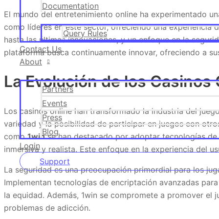
Documentation
El mundo del entretenimiento online ha experimentado una
como líderes en este sector, ofreciendo una experiencia 
Query Rules
hasta las últimas innovaciones, y un enfoque en la seguri
Contact Us
plataforma busca continuamente innovar, ofreciendo a su
About
La Evolución de los Casinos 
Partners
Events
Los casinos online han transformado la industria del jue
Press
variedad y la posibilidad de participar en juegos con ot
Blog
como
1win
se han destacado por adoptar tecnologías de 
Login
inmersiva y realista. Este enfoque en la experiencia del us
Support
La seguridad es una preocupación primordial para los juga
Implementan tecnologías de encriptación avanzadas para p
la equidad. Además, 1win se compromete a promover el jue
problemas de adicción.