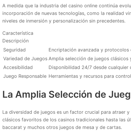
A medida que la industria del casino online continúa ev
incorporación de nuevas tecnologías, como la realidad virt
niveles de inmersión y personalización sin precedentes.
Característica
Descripción
Seguridad
Encriptación avanzada y protocolos 
Variedad de Juegos
Amplia selección de juegos clásicos
Accesibilidad
Disponibilidad 24/7 desde cualquier d
Juego Responsable
Herramientas y recursos para control
La Amplia Selección de Jueg
La diversidad de juegos es un factor crucial para atraer y
clásicos favoritos de los casinos tradicionales hasta las 
baccarat y muchos otros juegos de mesa y de cartas.