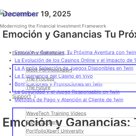
Skip
Type
Name*
Email*
Website
to
here..
December 19, 2025
Main
Menu
content
Modernizing the Financial Investment Framework
Emoción y Ganancias Tu Próx
Emoción y Ganancias: Tu Próxima Aventura con 1win
Explore PortfolioXpert
La Evolución de los Casinos Online y el Impacto de 
La Amplia Selección de Juegos Disponibles en 1win
Meet PortfolioXpert
La Experiencia del Casino en Vivo
The Process
Bonificaciones y Promociones en 1win
The Future
La Seguridad y el Juego Responsable en 1win
Support
Métodos de Pago y Atención al Cliente de 1win
WaveTech Training Videos
Emoción y Ganancias: 
Stock Screens
PortfolioXpert University