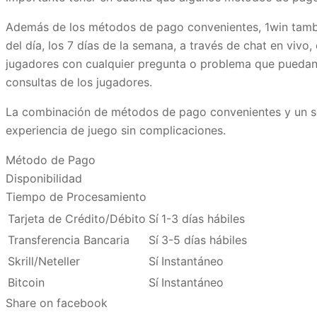
Además de los métodos de pago convenientes, 1win también
del día, los 7 días de la semana, a través de chat en viv
jugadores con cualquier pregunta o problema que puedan te
consultas de los jugadores.
La combinación de métodos de pago convenientes y un serv
experiencia de juego sin complicaciones.
Método de Pago
Disponibilidad
Tiempo de Procesamiento
Tarjeta de Crédito/Débito
Sí
1-3 días hábiles
Transferencia Bancaria
Sí
3-5 días hábiles
Skrill/Neteller
Sí
Instantáneo
Bitcoin
Sí
Instantáneo
Share on facebook