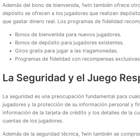
Además del bono de bienvenida, 1win también ofrece otro
depósito se ofrecen a los jugadores que realizan depósitos
que gastar dinero real. Los programas de fidelidad recomp
Bonos de bienvenida para nuevos jugadores.
Bonos de depósito para jugadores existentes.
Giros gratis para jugar a las tragamonedas.
Programas de fidelidad con recompensas exclusivas
La Seguridad y el Juego Res
La seguridad es una preocupación fundamental para cualq
jugadores y la protección de su información personal y f
información de la tarjeta de crédito y los detalles de la 
cuentas de los jugadores.
Además de la seguridad técnica, 1win también se comprom