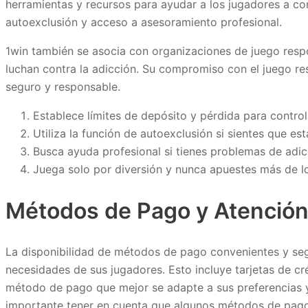
herramientas y recursos para ayudar a los jugadores a cont
autoexclusión y acceso a asesoramiento profesional.
1win también se asocia con organizaciones de juego resp
luchan contra la adicción. Su compromiso con el juego r
seguro y responsable.
Establece límites de depósito y pérdida para control
Utiliza la función de autoexclusión si sientes que est
Busca ayuda profesional si tienes problemas de adicc
Juega solo por diversión y nunca apuestes más de lo
Métodos de Pago y Atención 
La disponibilidad de métodos de pago convenientes y segu
necesidades de sus jugadores. Esto incluye tarjetas de cr
método de pago que mejor se adapte a sus preferencias y a
importante tener en cuenta que algunos métodos de pago p