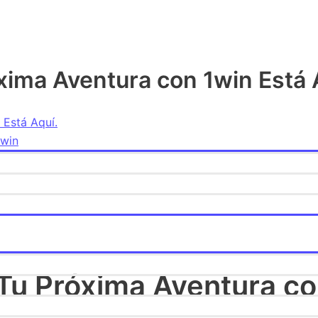
Menu
Menu
Menu
Menu
Toggle
Toggle
Toggle
Toggle
ima Aventura con 1win Está 
 Está Aquí.
1win
Tu Próxima Aventura con