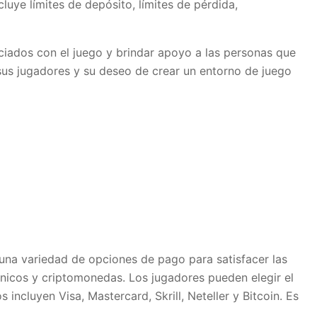
luye límites de depósito, límites de pérdida,
ciados con el juego y brindar apoyo a las personas que
sus jugadores y su deseo de crear un entorno de juego
una variedad de opciones de pago para satisfacer las
ónicos y criptomonedas. Los jugadores pueden elegir el
cluyen Visa, Mastercard, Skrill, Neteller y Bitcoin. Es