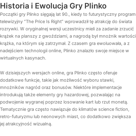
Historia i Ewolucja Gry Plinko
Początki gry Plinko sięgają lat 90., kiedy to futurystyczny program
telewizyjny “The Price Is Right” wprowadził tę atrakcję do świata
rozrywki. W oryginalnej wersji uczestnicy mieli za zadanie zrzucić
krążek na planszy z gwoździami, a nagrodą był mnożnik wartości
krążka, na którym się zatrzymał. Z czasem gra ewoluowała, a z
nadejściem technologii online, Plinko znalazło swoje miejsce w
wirtualnych kasynach.
W dzisiejszych wersjach online, gra Plinko często oferuje
dodatkowe funkcje, takie jak możliwość wyboru stawki,
mnożników nagród oraz bonusów. Niektóre implementacje
introdukują także elementy gry hazardowej, pozwalając na
podwojenie wygranej poprzez losowanie kart lub rzut monetą.
Tematycznie gra często nawiązuje do klimatów science fiction,
retro-futuryzmu lub neonowych miast, co dodatkowo zwiększa
jej atrakcyjność wizualną.