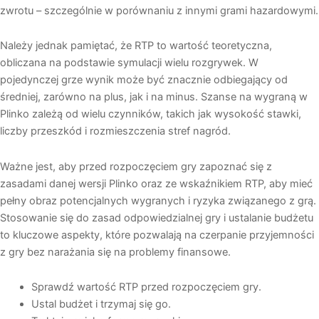
zwrotu – szczególnie w porównaniu z innymi grami hazardowymi.
Należy jednak pamiętać, że RTP to wartość teoretyczna,
obliczana na podstawie symulacji wielu rozgrywek. W
pojedynczej grze wynik może być znacznie odbiegający od
średniej, zarówno na plus, jak i na minus. Szanse na wygraną w
Plinko zależą od wielu czynników, takich jak wysokość stawki,
liczby przeszkód i rozmieszczenia stref nagród.
Ważne jest, aby przed rozpoczęciem gry zapoznać się z
zasadami danej wersji Plinko oraz ze wskaźnikiem RTP, aby mieć
pełny obraz potencjalnych wygranych i ryzyka związanego z grą.
Stosowanie się do zasad odpowiedzialnej gry i ustalanie budżetu
to kluczowe aspekty, które pozwalają na czerpanie przyjemności
z gry bez narażania się na problemy finansowe.
Sprawdź wartość RTP przed rozpoczęciem gry.
Ustal budżet i trzymaj się go.