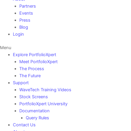
Partners
Events
Press
Blog
Login
Menu
Explore PortfolioXpert
Meet PortfolioXpert
The Process
The Future
Support
WaveTech Training Videos
Stock Screens
PortfolioXpert University
Documentation
Query Rules
Contact Us