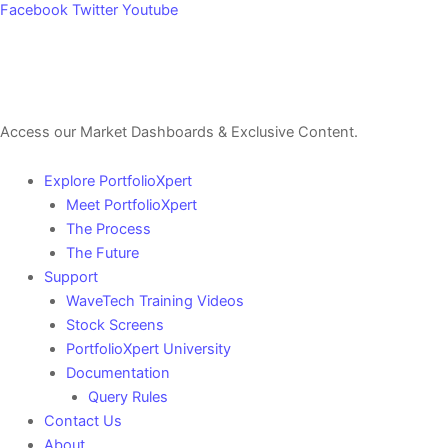
Facebook
Twitter
Youtube
Sign Up For a Free Account Here.
Access our Market Dashboards & Exclusive Content.
Explore PortfolioXpert
Meet PortfolioXpert
The Process
The Future
Support
WaveTech Training Videos
Stock Screens
PortfolioXpert University
Documentation
Query Rules
Contact Us
About