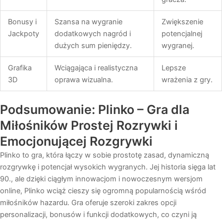
Bonusy i
Szansa na wygranie
Zwiększenie
Jackpoty
dodatkowych nagród i
potencjalnej
dużych sum pieniędzy.
wygranej.
Grafika
Wciągająca i realistyczna
Lepsze
3D
oprawa wizualna.
wrażenia z gry.
Podsumowanie: Plinko – Gra dla
Miłośników Prostej Rozrywki i
Emocjonującej Rozgrywki
Plinko to gra, która łączy w sobie prostotę zasad, dynamiczną
rozgrywkę i potencjał wysokich wygranych. Jej historia sięga lat
90., ale dzięki ciągłym innowacjom i nowoczesnym wersjom
online, Plinko wciąż cieszy się ogromną popularnością wśród
miłośników hazardu. Gra oferuje szeroki zakres opcji
personalizacji, bonusów i funkcji dodatkowych, co czyni ją