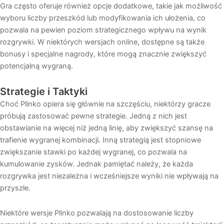
Gra często oferuje również opcje dodatkowe, takie jak możliwość
wyboru liczby przeszkód lub modyfikowania ich ułożenia, co
pozwala na pewien poziom strategicznego wpływu na wynik
rozgrywki. W niektórych wersjach online, dostępne są także
bonusy i specjalne nagrody, które mogą znacznie zwiększyć
potencjalną wygraną.
Strategie i Taktyki
Choć Plinko opiera się głównie na szczęściu, niektórzy gracze
próbują zastosować pewne strategie. Jedną z nich jest
obstawianie na więcej niż jedną linię, aby zwiększyć szansę na
trafienie wygranej kombinacji. Inną strategią jest stopniowe
zwiększanie stawki po każdej wygranej, co pozwala na
kumulowanie zysków. Jednak pamiętać należy, że każda
rozgrywka jest niezależna i wcześniejsze wyniki nie wpływają na
przyszłe.
Niektóre wersje Plinko pozwalają na dostosowanie liczby