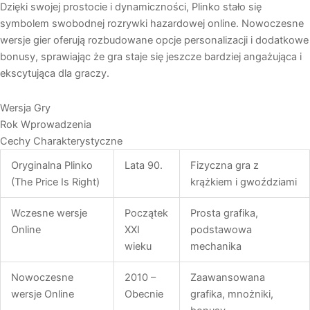
Dzięki swojej prostocie i dynamiczności, Plinko stało się
symbolem swobodnej rozrywki hazardowej online. Nowoczesne
wersje gier oferują rozbudowane opcje personalizacji i dodatkowe
bonusy, sprawiając że gra staje się jeszcze bardziej angażująca i
ekscytująca dla graczy.
Wersja Gry
Rok Wprowadzenia
Cechy Charakterystyczne
Oryginalna Plinko
Lata 90.
Fizyczna gra z
(The Price Is Right)
krążkiem i gwoździami
Wczesne wersje
Początek
Prosta grafika,
Online
XXI
podstawowa
wieku
mechanika
Nowoczesne
2010 –
Zaawansowana
wersje Online
Obecnie
grafika, mnożniki,