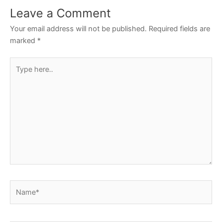
Leave a Comment
Your email address will not be published.
Required fields are
marked
*
Type
here..
Name*