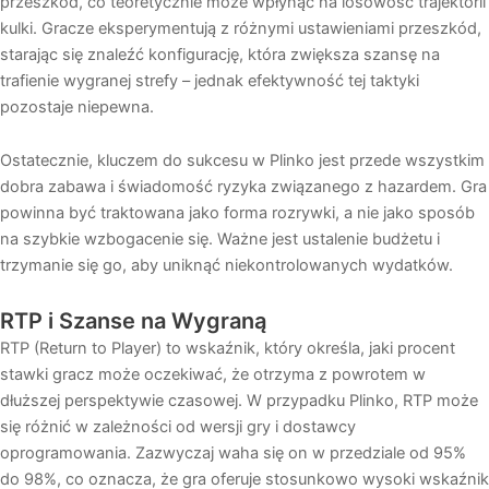
przeszkód, co teoretycznie może wpłynąć na losowość trajektorii
kulki. Gracze eksperymentują z różnymi ustawieniami przeszkód,
starając się znaleźć konfigurację, która zwiększa szansę na
trafienie wygranej strefy – jednak efektywność tej taktyki
pozostaje niepewna.
Ostatecznie, kluczem do sukcesu w Plinko jest przede wszystkim
dobra zabawa i świadomość ryzyka związanego z hazardem. Gra
powinna być traktowana jako forma rozrywki, a nie jako sposób
na szybkie wzbogacenie się. Ważne jest ustalenie budżetu i
trzymanie się go, aby uniknąć niekontrolowanych wydatków.
RTP i Szanse na Wygraną
RTP (Return to Player) to wskaźnik, który określa, jaki procent
stawki gracz może oczekiwać, że otrzyma z powrotem w
dłuższej perspektywie czasowej. W przypadku Plinko, RTP może
się różnić w zależności od wersji gry i dostawcy
oprogramowania. Zazwyczaj waha się on w przedziale od 95%
do 98%, co oznacza, że gra oferuje stosunkowo wysoki wskaźnik