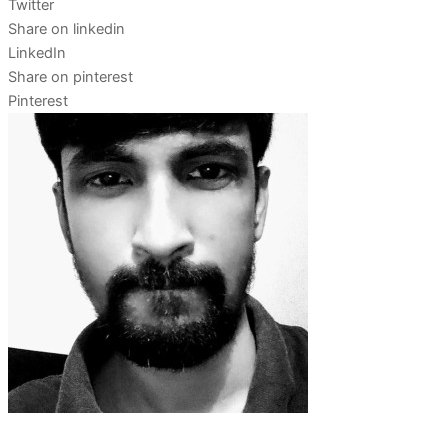
Twitter
Share on linkedin
LinkedIn
Share on pinterest
Pinterest