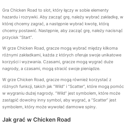
Gra Chicken Road to slot, który łączy w sobie elementy
hazardu i rozrywki. Aby zacząć grę, należy wybrać zakładkę, w
której chcemy zagrać, a następnie wybrać kwotę, którą
chcemy postawić. Następnie, aby zacząć grę, należy nacisnąć
przycisk “Start”.
W grze Chicken Road, gracze mogą wybrać między kilkoma
różnymi zakładkami, każda z których oferuje swoje unikatowe
korzyści i wyzwania. Czasami, gracze mogą wygrać duże
nagrody, a czasami, mogą stracić swoje pieniądze.
W grze Chicken Road, gracze mogą również korzystać z
różnych funkcji, takich jak “Wild” i “Scatter”, które mogą pomóc
w wygraniu dużej nagrody. “Wild” jest symbolem, które może
zastąpić dowolny inny symbol, aby wygrać, a “Scatter” jest
symbolem, który może wywołać darmowe spiny.
Jak grać w Chicken Road