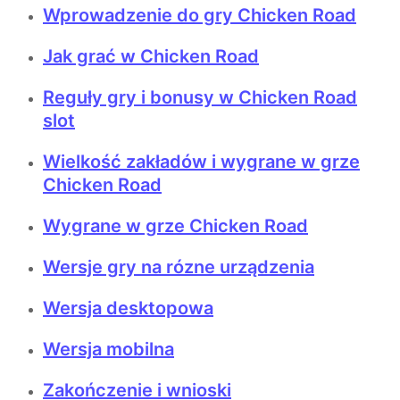
Wprowadzenie do gry Chicken Road
Jak grać w Chicken Road
Reguły gry i bonusy w Chicken Road
slot
Wielkość zakładów i wygrane w grze
Chicken Road
Wygrane w grze Chicken Road
Wersje gry na rózne urządzenia
Wersja desktopowa
Wersja mobilna
Zakończenie i wnioski