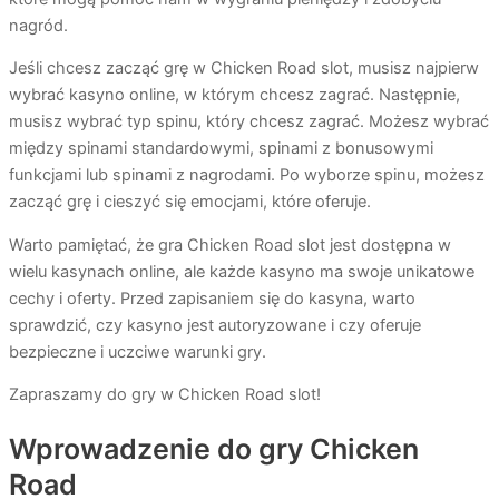
nagród.
Jeśli chcesz zacząć grę w Chicken Road slot, musisz najpierw
wybrać kasyno online, w którym chcesz zagrać. Następnie,
musisz wybrać typ spinu, który chcesz zagrać. Możesz wybrać
między spinami standardowymi, spinami z bonusowymi
funkcjami lub spinami z nagrodami. Po wyborze spinu, możesz
zacząć grę i cieszyć się emocjami, które oferuje.
Warto pamiętać, że gra Chicken Road slot jest dostępna w
wielu kasynach online, ale każde kasyno ma swoje unikatowe
cechy i oferty. Przed zapisaniem się do kasyna, warto
sprawdzić, czy kasyno jest autoryzowane i czy oferuje
bezpieczne i uczciwe warunki gry.
Zapraszamy do gry w Chicken Road slot!
Wprowadzenie do gry Chicken
Road