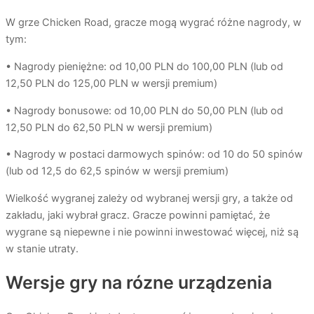
W grze Chicken Road, gracze mogą wygrać różne nagrody, w
tym:
• Nagrody pieniężne: od 10,00 PLN do 100,00 PLN (lub od
12,50 PLN do 125,00 PLN w wersji premium)
• Nagrody bonusowe: od 10,00 PLN do 50,00 PLN (lub od
12,50 PLN do 62,50 PLN w wersji premium)
• Nagrody w postaci darmowych spinów: od 10 do 50 spinów
(lub od 12,5 do 62,5 spinów w wersji premium)
Wielkość wygranej zależy od wybranej wersji gry, a także od
zakładu, jaki wybrał gracz. Gracze powinni pamiętać, że
wygrane są niepewne i nie powinni inwestować więcej, niż są
w stanie utraty.
Wersje gry na rózne urządzenia