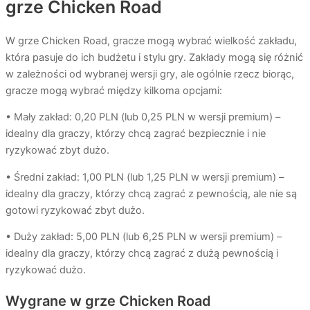
grze Chicken Road
W grze Chicken Road, gracze mogą wybrać wielkość zakładu,
która pasuje do ich budżetu i stylu gry. Zakłady mogą się różnić
w zależności od wybranej wersji gry, ale ogólnie rzecz biorąc,
gracze mogą wybrać między kilkoma opcjami:
• Mały zakład: 0,20 PLN (lub 0,25 PLN w wersji premium) –
idealny dla graczy, którzy chcą zagrać bezpiecznie i nie
ryzykować zbyt dużo.
• Średni zakład: 1,00 PLN (lub 1,25 PLN w wersji premium) –
idealny dla graczy, którzy chcą zagrać z pewnością, ale nie są
gotowi ryzykować zbyt dużo.
• Duży zakład: 5,00 PLN (lub 6,25 PLN w wersji premium) –
idealny dla graczy, którzy chcą zagrać z dużą pewnością i
ryzykować dużo.
Wygrane w grze Chicken Road