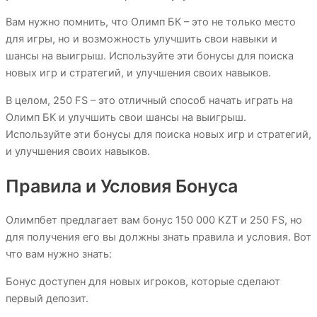
Вам нужно помнить, что Олимп БК – это не только место
для игры, но и возможность улучшить свои навыки и
шансы на выигрыш. Используйте эти бонусы для поиска
новых игр и стратегий, и улучшения своих навыков.
В целом, 250 FS – это отличный способ начать играть на
Олимп БК и улучшить свои шансы на выигрыш.
Используйте эти бонусы для поиска новых игр и стратегий,
и улучшения своих навыков.
Правила и Условия Бонуса
Олимпбет предлагает вам бонус 150 000 KZT и 250 FS, но
для получения его вы должны знать правила и условия. Вот
что вам нужно знать:
Бонус доступен для новых игроков, которые сделают
первый депозит.