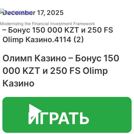
Skip
Type
Name*
Email*
Website
to
here..
December 17, 2025
Main
Menu
content
Modernizing the Financial Investment Framework
– Бонус 150 000 KZT и 250 FS
Olimp Казино.4114 (2)
Олимп Казино – Бонус 150
000 KZT и 250 FS Olimp
Казино
▶️
ИГРАТЬ