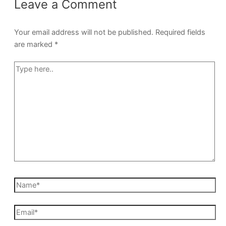
Leave a Comment
Your email address will not be published.
Required fields
are marked
*