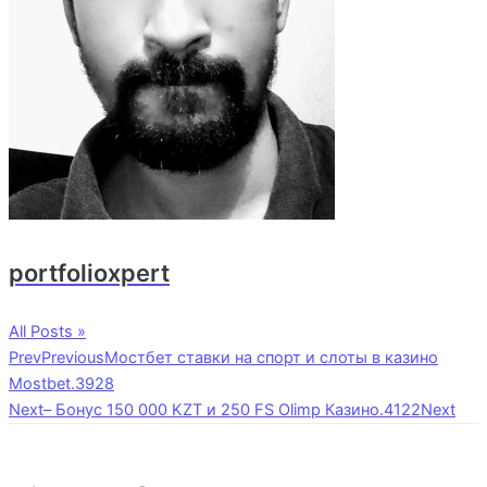
portfolioxpert
All Posts »
Prev
Previous
Мостбет ставки на спорт и слоты в казино
Mostbet.3928
Next
– Бонус 150 000 KZT и 250 FS Olimp Казино.4122
Next