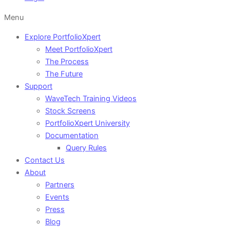
Menu
Explore PortfolioXpert
Meet PortfolioXpert
The Process
The Future
Support
WaveTech Training Videos
Stock Screens
PortfolioXpert University
Documentation
Query Rules
Contact Us
About
Partners
Events
Press
Blog