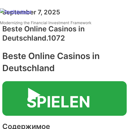
Skip
Type
Name*
Email*
Website
to
here..
September 7, 2025
Main
Menu
content
Modernizing the Financial Investment Framework
Beste Online Casinos in
Deutschland.1072
Beste Online Casinos in
Deutschland
▶️
SPIELEN
Содержимое