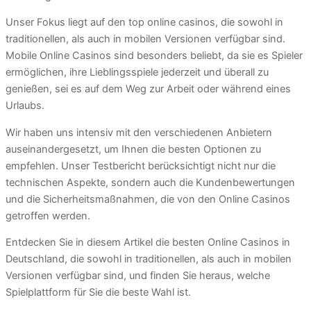
Unser Fokus liegt auf den top online casinos, die sowohl in
traditionellen, als auch in mobilen Versionen verfügbar sind.
Mobile Online Casinos sind besonders beliebt, da sie es Spieler
ermöglichen, ihre Lieblingsspiele jederzeit und überall zu
genießen, sei es auf dem Weg zur Arbeit oder während eines
Urlaubs.
Wir haben uns intensiv mit den verschiedenen Anbietern
auseinandergesetzt, um Ihnen die besten Optionen zu
empfehlen. Unser Testbericht berücksichtigt nicht nur die
technischen Aspekte, sondern auch die Kundenbewertungen
und die Sicherheitsmaßnahmen, die von den Online Casinos
getroffen werden.
Entdecken Sie in diesem Artikel die besten Online Casinos in
Deutschland, die sowohl in traditionellen, als auch in mobilen
Versionen verfügbar sind, und finden Sie heraus, welche
Spielplattform für Sie die beste Wahl ist.