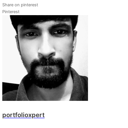
Share on pinterest
Pinterest
portfolioxpert