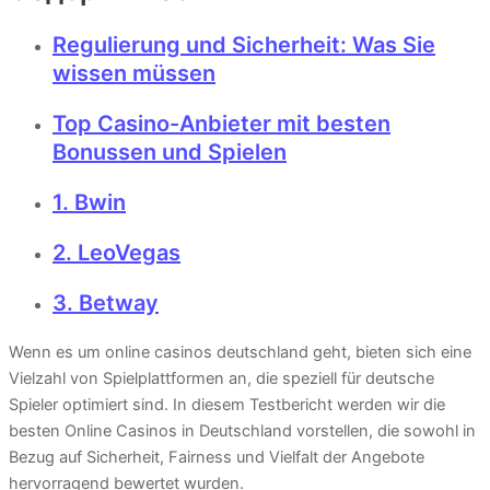
Regulierung und Sicherheit: Was Sie
wissen müssen
Top Casino-Anbieter mit besten
Bonussen und Spielen
1. Bwin
2. LeoVegas
3. Betway
Wenn es um online casinos deutschland geht, bieten sich eine
Vielzahl von Spielplattformen an, die speziell für deutsche
Spieler optimiert sind. In diesem Testbericht werden wir die
besten Online Casinos in Deutschland vorstellen, die sowohl in
Bezug auf Sicherheit, Fairness und Vielfalt der Angebote
hervorragend bewertet wurden.