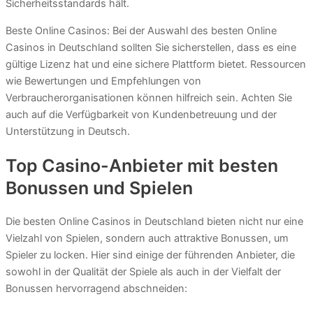
Sicherheitsstandards hält.
Beste Online Casinos: Bei der Auswahl des besten Online
Casinos in Deutschland sollten Sie sicherstellen, dass es eine
gültige Lizenz hat und eine sichere Plattform bietet. Ressourcen
wie Bewertungen und Empfehlungen von
Verbraucherorganisationen können hilfreich sein. Achten Sie
auch auf die Verfügbarkeit von Kundenbetreuung und der
Unterstützung in Deutsch.
Top Casino-Anbieter mit besten
Bonussen und Spielen
Die besten Online Casinos in Deutschland bieten nicht nur eine
Vielzahl von Spielen, sondern auch attraktive Bonussen, um
Spieler zu locken. Hier sind einige der führenden Anbieter, die
sowohl in der Qualität der Spiele als auch in der Vielfalt der
Bonussen hervorragend abschneiden: