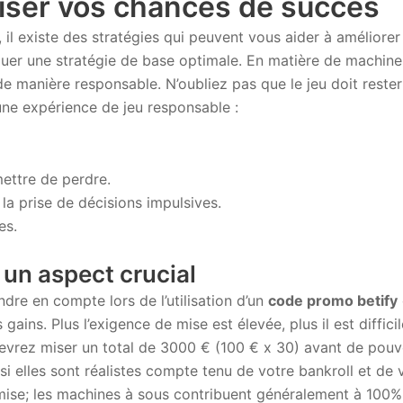
miser vos chances de succès
, il existe des stratégies qui peuvent vous aider à amélior
liquer une stratégie de base optimale. En matière de machines
de manière responsable. N’oubliez pas que le jeu doit rester
une expérience de jeu responsable :
ettre de perdre.
 la prise de décisions impulsives.
es.
 un aspect crucial
dre en compte lors de l’utilisation d’un
code promo betify
ins. Plus l’exigence de mise est élevée, plus il est diffici
rez miser un total de 3000 € (100 € x 30) avant de pouvoir
 elles sont réalistes compte tenu de votre bankroll et de v
mise; les machines à sous contribuent généralement à 100%,