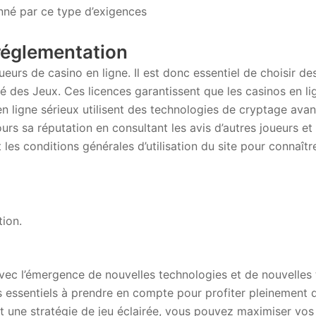
nné par ce type d’exigences
 réglementation
eurs de casino en ligne. Il est donc essentiel de choisir d
té des Jeux. Ces licences garantissent que les casinos en l
 en ligne sérieux utilisent des technologies de cryptage av
ujours sa réputation en consultant les avis d’autres joueurs
les conditions générales d’utilisation du site pour connaître
tion.
avec l’émergence de nouvelles technologies et de nouvelles 
essentiels à prendre en compte pour profiter pleinement de
 une stratégie de jeu éclairée, vous pouvez maximiser vos