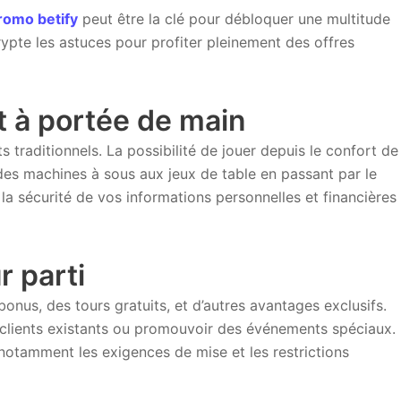
romo betify
peut être la clé pour débloquer une multitude
ypte les astuces pour profiter pleinement des offres
t à portée de main
 traditionnels. La possibilité de jouer depuis le confort de
 des machines à sous aux jeux de table en passant par le
 la sécurité de vos informations personnelles et financières
r parti
 bonus, des tours gratuits, et d’autres avantages exclusifs.
s clients existants ou promouvoir des événements spéciaux.
n, notamment les exigences de mise et les restrictions