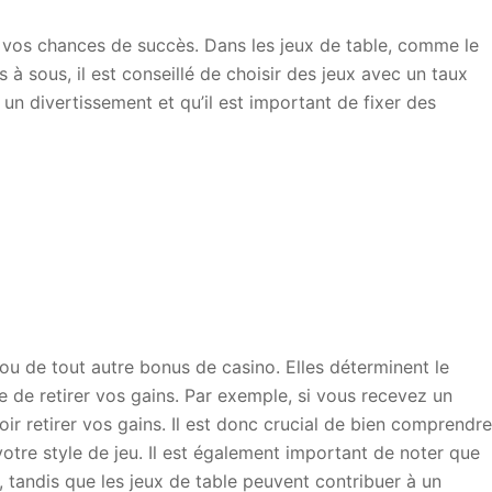
er vos chances de succès. Dans les jeux de table, comme le
 à sous, il est conseillé de choisir des jeux avec un taux
 un divertissement et qu’il est important de fixer des
ou de tout autre bonus de casino. Elles déterminent le
le de retirer vos gains. Par exemple, si vous recevez un
 retirer vos gains. Il est donc crucial de bien comprendre
otre style de jeu. Il est également important de noter que
 tandis que les jeux de table peuvent contribuer à un