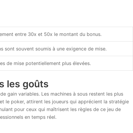
ement entre 30x et 50x le montant du bonus.
ns sont souvent soumis à une exigence de mise.
es de mise potentiellement plus élevées.
s les goûts
e gain variables. Les machines à sous restent les plus
et le poker, attirent les joueurs qui apprécient la stratégie
mulant pour ceux qui maîtrisent les règles de ce jeu de
essionnels en temps réel.