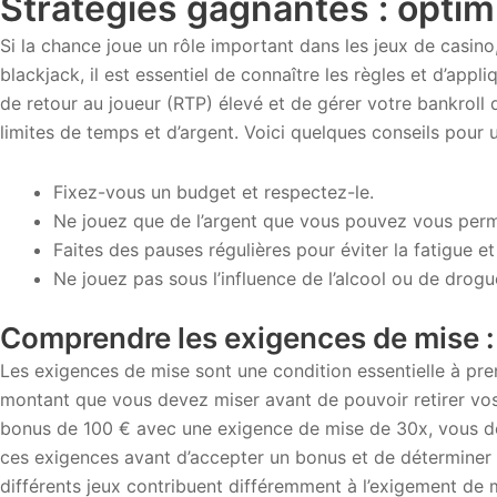
Stratégies gagnantes : opti
Si la chance joue un rôle important dans les jeux de casino
blackjack, il est essentiel de connaître les règles et d’app
de retour au joueur (RTP) élevé et de gérer votre bankroll 
limites de temps et d’argent. Voici quelques conseils pour 
Fixez-vous un budget et respectez-le.
Ne jouez que de l’argent que vous pouvez vous perm
Faites des pauses régulières pour éviter la fatigue et
Ne jouez pas sous l’influence de l’alcool ou de drogu
Comprendre les exigences de mise :
Les exigences de mise sont une condition essentielle à pren
montant que vous devez miser avant de pouvoir retirer vos ga
bonus de 100 € avec une exigence de mise de 30x, vous dev
ces exigences avant d’accepter un bonus et de déterminer si
différents jeux contribuent différemment à l’exigement de 