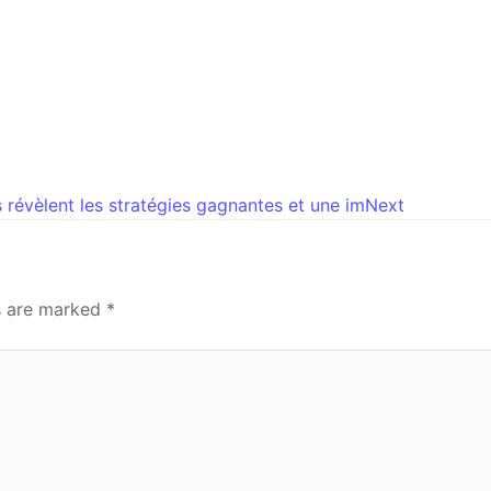
s révèlent les stratégies gagnantes et une im
Next
ds are marked
*