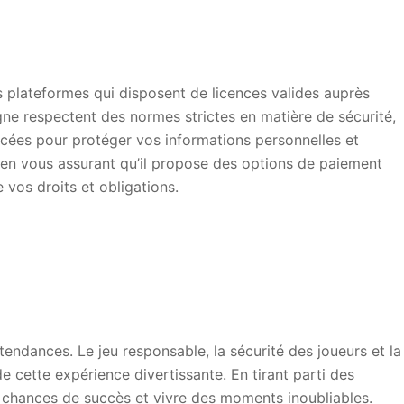
es plateformes qui disposent de licences valides auprès
igne respectent des normes strictes en matière de sécurité,
ancées pour protéger vos informations personnelles et
 et en vous assurant qu’il propose des options de paiement
 vos droits et obligations.
tendances. Le jeu responsable, la sécurité des joueurs et la
 cette expérience divertissante. En tirant parti des
 chances de succès et vivre des moments inoubliables.