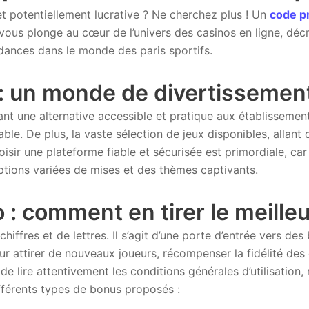
et potentiellement lucrative ? Ne cherchez plus ! Un
code p
vous plonge au cœur de l’univers des casinos en ligne, décr
dances dans le monde des paris sportifs.
e : un monde de divertissemen
nt une alternative accessible et pratique aux établissements
ble. De plus, la vaste sélection de jeux disponibles, allant
isir une plateforme fiable et sécurisée est primordiale, car
options variées de mises et des thèmes captivants.
 comment en tirer le meilleu
hiffres et de lettres. Il s’agit d’une porte d’entrée vers des
ur attirer de nouveaux joueurs, récompenser la fidélité de
l de lire attentivement les conditions générales d’utilisatio
ifférents types de bonus proposés :