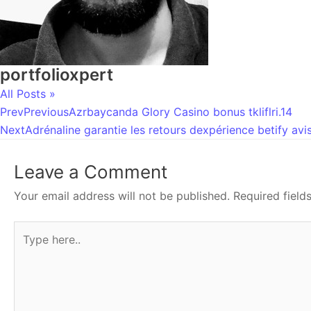
portfolioxpert
All Posts »
Prev
Previous
Azrbaycanda Glory Casino bonus tkliflri.14
Next
Adrénaline garantie les retours dexpérience betify avi
Leave a Comment
Your email address will not be published.
Required fiel
Type
here..