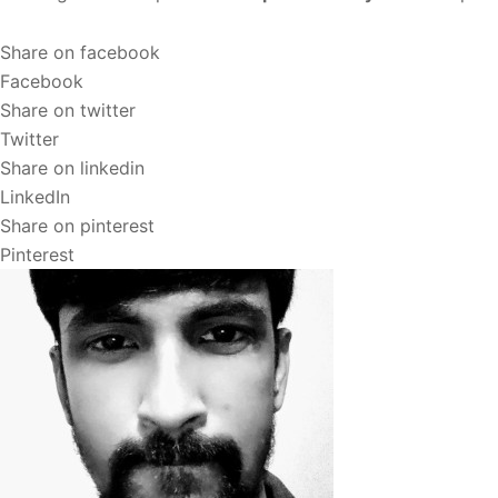
Share on facebook
Facebook
Share on twitter
Twitter
Share on linkedin
LinkedIn
Share on pinterest
Pinterest