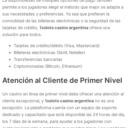
La disponibilidad de múltiples opciones de pago también
permite a los jugadores elegir el método que mejor se adapte a
sus necesidades y preferencias. Ya sea que prefieran la
comodidad de las billeteras electrónicas o la seguridad de las
tarjetas de crédito,
1xslots casino argentina
ofrece una
solución para todos.
Tarjetas de crédito/débito (Visa, Mastercard)
Billeteras electrónicas (Skrill, Neteller)
Transferencias bancarias
Criptomonedas (Bitcoin, Ethereum)
Atención al Cliente de Primer Nivel
Un casino en línea de primer nivel debe ofrecer una atención al
cliente excepcional, y
1xslots casino argentina
no es una
excepción. La plataforma cuenta con un equipo de soporte
dedicado y capacitado que está disponible las 24 horas del día,
los 7 días de la semana, para ayudar a los jugadores con