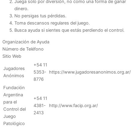
Juega solo por diversión, no como una forma de ganar
dinero.
No persigas tus pérdidas.
Toma descansos regulares del juego.
Busca ayuda si sientes que estás perdiendo el control.
Organización de Ayuda
Número de Teléfono
Sitio Web
+54 11
Jugadores
5353-
https://www.jugadoresanonimos.org.ar/
Anónimos
8776
Fundación
Argentina
+54 11
para el
4381-
http://www.facip.org.ar/
Control del
2413
Juego
Patológico