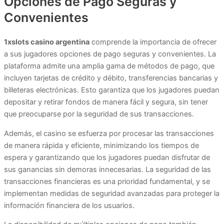
Opciones de Pago Seguras y
Convenientes
1xslots casino argentina
comprende la importancia de ofrecer
a sus jugadores opciones de pago seguras y convenientes. La
plataforma admite una amplia gama de métodos de pago, que
incluyen tarjetas de crédito y débito, transferencias bancarias y
billeteras electrónicas. Esto garantiza que los jugadores puedan
depositar y retirar fondos de manera fácil y segura, sin tener
que preocuparse por la seguridad de sus transacciones.
Además, el casino se esfuerza por procesar las transacciones
de manera rápida y eficiente, minimizando los tiempos de
espera y garantizando que los jugadores puedan disfrutar de
sus ganancias sin demoras innecesarias. La seguridad de las
transacciones financieras es una prioridad fundamental, y se
implementan medidas de seguridad avanzadas para proteger la
información financiera de los usuarios.