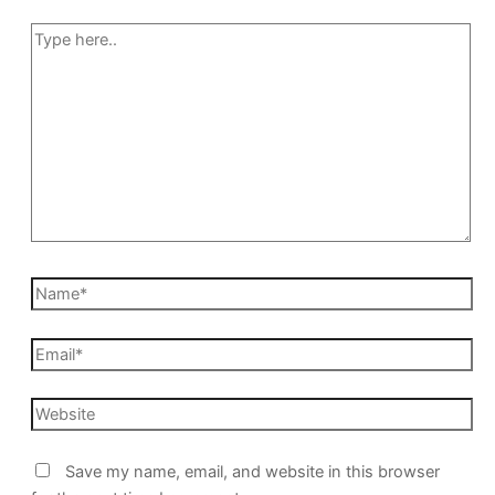
Save my name, email, and website in this browser