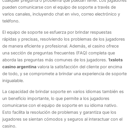
cualquier pregunta o problema que puedan tener. Los jugadores
pueden comunicarse con el equipo de soporte a través de
varios canales, incluyendo chat en vivo, correo electrónico y
teléfono.
El equipo de soporte se esfuerza por brindar respuestas
rápidas y precisas, resolviendo los problemas de los jugadores
de manera eficiente y profesional. Además, el casino ofrece
una sección de preguntas frecuentes (FAQ) completa que
aborda las preguntas más comunes de los jugadores.
1xslots
casino argentina
valora la satisfacción del cliente por encima
de todo, y se compromete a brindar una experiencia de soporte
inigualable.
La capacidad de brindar soporte en varios idiomas también es
un beneficio importante, lo que permite a los jugadores
comunicarse con el equipo de soporte en su idioma nativo.
Esto facilita la resolución de problemas y garantiza que los
jugadores se sientan cómodos y seguros al interactuar con el
casino.