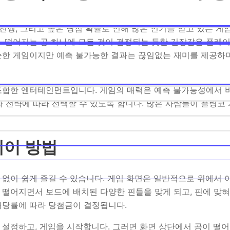
진행, 그리고 높은 당첨 확률로 인해 많은 인기를 얻고 있는 게
. 떨어지는 공 하나에 모든 것이 결정되는 듯한 긴장감은 플레이
단순한 게임이지만 예측 불가능한 결과는 끊임없는 재미를 제공하
조합한 엔터테인먼트입니다. 게임의 매력은 예측 불가능성에서 
전략에 따라 선택할 수 있도록 합니다. 많은 사람들이 플링코 
레이 방법
 없이 쉽게 즐길 수 있습니다. 게임 화면은 일반적으로 위에서 
 떨어지면서 보드에 배치된 다양한 핀들을 맞게 되고, 핀에 맞혀
배당률에 따라 당첨금이 결정됩니다.
 설정하고, 게임을 시작합니다. 그러면 화면 상단에서 공이 떨