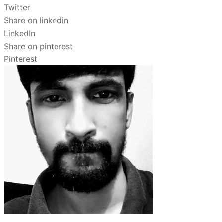
Twitter
Share on linkedin
LinkedIn
Share on pinterest
Pinterest