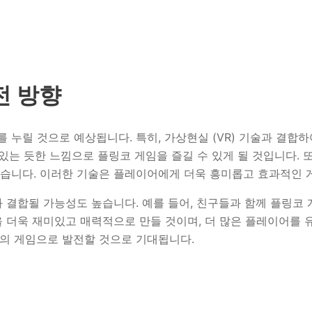
전 방향
누릴 것으로 예상됩니다. 특히, 가상현실 (VR) 기술과 결합
있는 듯한 느낌으로 플링코 게임을 즐길 수 있게 될 것입니다. 또
습니다. 이러한 기술은 플레이어에게 더욱 흥미롭고 효과적인 
과 결합될 가능성도 높습니다. 예를 들어, 친구들과 함께 플링코
을 더욱 재미있고 매력적으로 만들 것이며, 더 많은 플레이어를 
의 게임으로 발전할 것으로 기대됩니다.