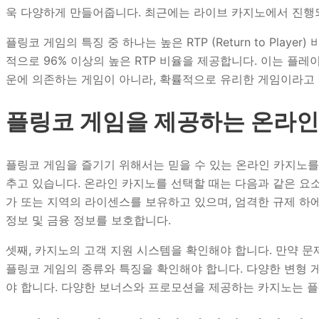
욱 다양하게 만들어줍니다. 최근에는 라이브 카지노에서 진행되
플링코 게임의 특징 중 하나는 높은 RTP (Return to Pl
적으로 96% 이상의 높은 RTP 비율을 제공합니다. 이는 플
운에 의존하는 게임이 아니라, 확률적으로 유리한 게임이라고 
플링코 게임을 제공하는 온라인
플링코 게임을 즐기기 위해서는 믿을 수 있는 온라인 카지노를
추고 있습니다. 온라인 카지노를 선택할 때는 다음과 같은 요소
가 또는 지역의 라이센스를 보유하고 있으며, 엄격한 규제 하에
정보 및 금융 정보를 보호합니다.
셋째, 카지노의 고객 지원 시스템을 확인해야 합니다. 만약 문
플링코 게임의 종류와 특징을 확인해야 합니다. 다양한 변형 
야 합니다. 다양한 보너스와 프로모션을 제공하는 카지노는 