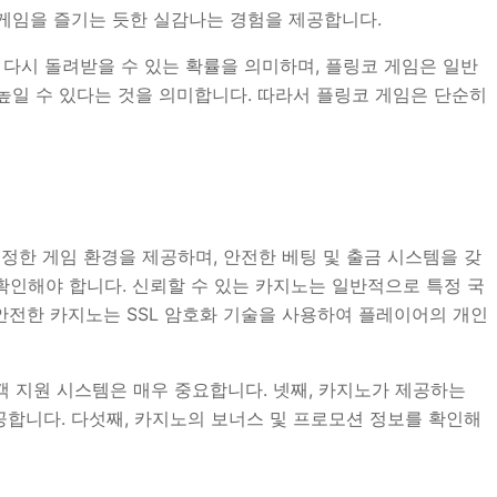
게임을 즐기는 듯한 실감나는 경험을 제공합니다.
비율을 다시 돌려받을 수 있는 확률을 의미하며, 플링코 게임은 일반
 높일 수 있다는 것을 의미합니다. 따라서 플링코 게임은 단순히
정한 게임 환경을 제공하며, 안전한 베팅 및 출금 시스템을 갖
확인해야 합니다. 신뢰할 수 있는 카지노는 일반적으로 특정 국
 안전한 카지노는 SSL 암호화 기술을 사용하여 플레이어의 개인
객 지원 시스템은 매우 중요합니다. 넷째, 카지노가 제공하는
합니다. 다섯째, 카지노의 보너스 및 프로모션 정보를 확인해