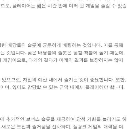
로, 플레이어는 짧은 시간 안에 여러 번 게임을 즐길 수 있습
양한 배당률의 슬롯에 균등하게 베팅하는 것입니다. 이를 통해
는 것입니다. 낮은 배당률의 슬롯은 당첨 확률이 높기 때문에,
위 게임이므로, 과거의 결과가 미래의 결과를 보장하지는 않지
있으므로, 자신의 예산 내에서 즐기는 것이 중요합니다. 또한,
이며, 잃어도 감당할 수 있는 금액 내에서 플레이해야 합니다.
드에 추가적인 보너스 슬롯을 제공하여 당첨 기회를 늘리기도 하
 새로운 도전과 즐거움을 선사하며, 플링코 게임의 매력을 더