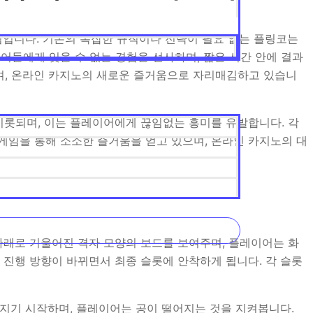
임입니다. 기존의 복잡한 규칙이나 전략이 필요 없는 플링코는
어들에게 잊을 수 없는 경험을 선사하며, 짧은 시간 안에 결과
며, 온라인 카지노의 새로운 즐거움으로 자리매김하고 있습니
비롯되며, 이는 플레이어에게 끊임없는 흥미를 유발합니다. 각
게임을 통해 소소한 즐거움을 얻고 있으며, 온라인 카지노의 대
아래로 기울어진 격자 모양의 보드를 보여주며, 플레이어는 화
 진행 방향이 바뀌면서 최종 슬롯에 안착하게 됩니다. 각 슬롯
어지기 시작하며, 플레이어는 공이 떨어지는 것을 지켜봅니다.