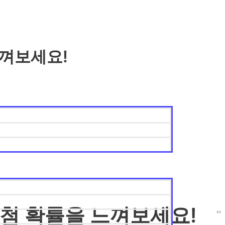
느껴보세요!
당첨 확률을 느껴보세요!