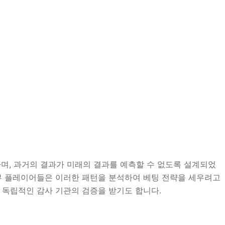
며, 과거의 결과가 미래의 결과를 예측할 수 없도록 설계되었
일부 플레이어들은 이러한 패턴을 분석하여 베팅 전략을 세우려고
 독립적인 감사 기관의 검증을 받기도 합니다.