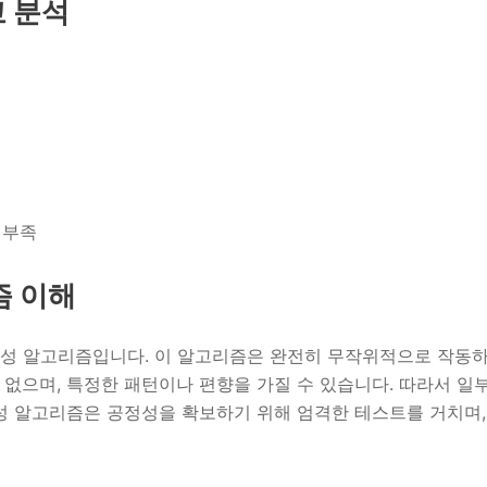
교 분석
 부족
즘 이해
성 알고리즘입니다. 이 알고리즘은 완전히 무작위적으로 작동하
 없으며, 특정한 패턴이나 편향을 가질 수 있습니다. 따라서 
생성 알고리즘은 공정성을 확보하기 위해 엄격한 테스트를 거치며,