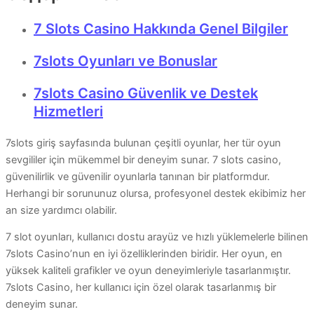
7 Slots Casino Hakkında Genel Bilgiler
7slots Oyunları ve Bonuslar
7slots Casino Güvenlik ve Destek
Hizmetleri
7slots giriş sayfasında bulunan çeşitli oyunlar, her tür oyun
sevgililer için mükemmel bir deneyim sunar. 7 slots casino,
güvenilirlik ve güvenilir oyunlarla tanınan bir platformdur.
Herhangi bir sorununuz olursa, profesyonel destek ekibimiz her
an size yardımcı olabilir.
7 slot oyunları, kullanıcı dostu arayüz ve hızlı yüklemelerle bilinen
7slots Casino’nun en iyi özelliklerinden biridir. Her oyun, en
yüksek kaliteli grafikler ve oyun deneyimleriyle tasarlanmıştır.
7slots Casino, her kullanıcı için özel olarak tasarlanmış bir
deneyim sunar.