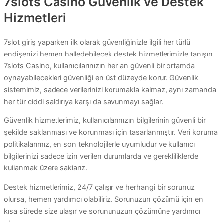
7slots Casino Güvenlik ve Destek
Hizmetleri
7slot giriş yaparken ilk olarak güvenliğinizle ilgili her türlü
endişenizi hemen halledebilecek destek hizmetlerimizle tanışın.
7slots Casino, kullanıcılarınızın her an güvenli bir ortamda
oynayabilecekleri güvenliği en üst düzeyde korur. Güvenlik
sistemimiz, sadece verilerinizi korumakla kalmaz, aynı zamanda
her tür ciddi saldırıya karşı da savunmayı sağlar.
Güvenlik hizmetlerimiz, kullanıcılarınızın bilgilerinin güvenli bir
şekilde saklanması ve korunması için tasarlanmıştır. Veri koruma
politikalarımız, en son teknolojilerle uyumludur ve kullanıcı
bilgilerinizi sadece izin verilen durumlarda ve gerekliliklerde
kullanmak üzere saklarız.
Destek hizmetlerimiz, 24/7 çalışır ve herhangi bir sorunuz
olursa, hemen yardımcı olabiliriz. Sorunuzun çözümü için en
kısa sürede size ulaşır ve sorununuzun çözümüne yardımcı