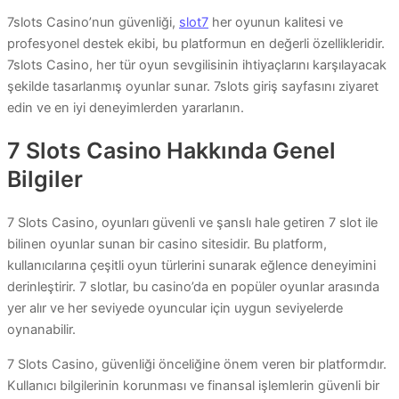
7slots Casino’nun güvenliği,
slot7
her oyunun kalitesi ve
profesyonel destek ekibi, bu platformun en değerli özellikleridir.
7slots Casino, her tür oyun sevgilisinin ihtiyaçlarını karşılayacak
şekilde tasarlanmış oyunlar sunar. 7slots giriş sayfasını ziyaret
edin ve en iyi deneyimlerden yararlanın.
7 Slots Casino Hakkında Genel
Bilgiler
7 Slots Casino, oyunları güvenli ve şanslı hale getiren 7 slot ile
bilinen oyunlar sunan bir casino sitesidir. Bu platform,
kullanıcılarına çeşitli oyun türlerini sunarak eğlence deneyimini
derinleştirir. 7 slotlar, bu casino’da en popüler oyunlar arasında
yer alır ve her seviyede oyuncular için uygun seviyelerde
oynanabilir.
7 Slots Casino, güvenliği önceliğine önem veren bir platformdır.
Kullanıcı bilgilerinin korunması ve finansal işlemlerin güvenli bir