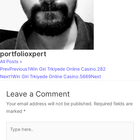
portfolioxpert
All Posts »
Prev
Previous
1Win Giri Trkiyede Online Casino.282
Next
1Win Giri Trkiyede Online Casino.5669
Next
Leave a Comment
Your email address will not be published.
Required fields are
marked
*
Type
here..