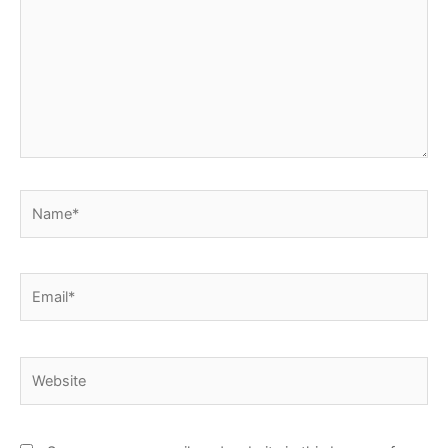
Name*
Email*
Website