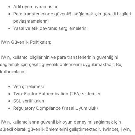
Adil oyun oynamasını
Para transferlerinde güvenliği sağlamak için gerekli bilgileri
paylaşmamalarını
Yasal ve etik davranış sergilemelerini
1Win Güvenlik Politikaları:
1Win, kullanıcı bilgilerinin ve para transferlerinin güvenliğini
sağlamak için çeşitli güvenlik önlemlerini uygulamaktadır. Bu,
kullanıcıların:
Veri şifrelemesi
Two-Factor Authentication (2FA) sistemleri
SSL sertifikaları
Regulatory Compliance (Yasal Uyumluluk)
1Win, kullanıcılarına güvenli bir oyun deneyimi sağlamak için
sürekli olarak güvenlik önlemlerini geliştirmektedir. 1winbet, 1win,