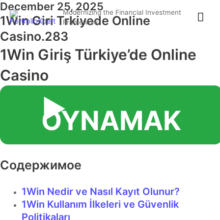
December 25, 2025
Skip
Mai
Modernizing the Financial Investment
to
1Win Giri Trkiyede Online
Framework
content
Me
Casino.283
1Win Giriş Türkiye’de Online
Casino
▶️
OYNAMAK
Содержимое
1Win Nedir ve Nasıl Kayıt Olunur?
1Win Kullanım İlkeleri ve Güvenlik
Politikaları