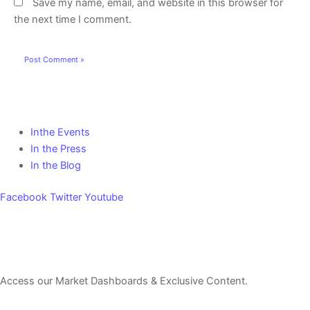
Save my name, email, and website in this browser for
the next time I comment.
Inthe Events
In the Press
In the Blog
Facebook
Twitter
Youtube
Sign Up For a Free Account Here.
Access our Market Dashboards & Exclusive Content.