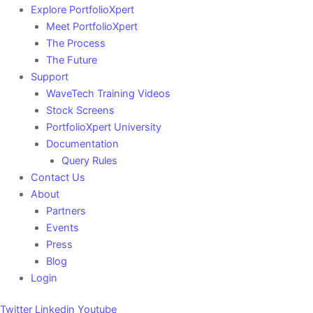
Explore PortfolioXpert
Meet PortfolioXpert
The Process
The Future
Support
WaveTech Training Videos
Stock Screens
PortfolioXpert University
Documentation
Query Rules
Contact Us
About
Partners
Events
Press
Blog
Login
Twitter
Linkedin
Youtube