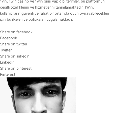
1vin, 1win casino ve 1win giriş yap gibi terimler, bu platformun
çeşitli özelliklerini ve hizmetlerini tanımlamaktadır. 1Win,
kullanıcıların güvenli ve rahat bir ortamda oyun oynayabilecekleri
için bu ilkeleri ve politikaları uygulamaktadır.
Share on facebook
Facebook
Share on twitter
Twitter
Share on linkedin
LinkedIn
Share on pinterest
Pinterest