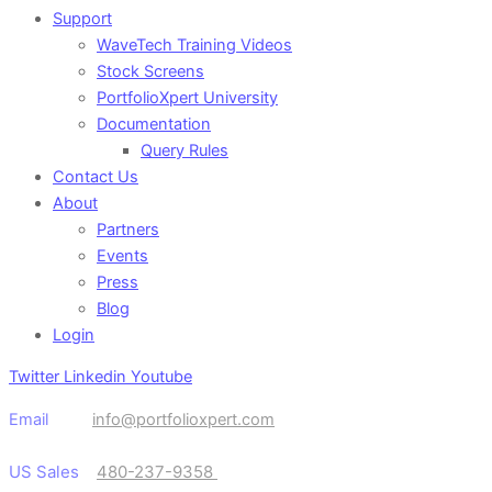
Support
WaveTech Training Videos
Stock Screens
PortfolioXpert University
Documentation
Query Rules
Contact Us
About
Partners
Events
Press
Blog
Login
Twitter
Linkedin
Youtube
Email
info@portfolioxpert.com
US Sales
480-237-9358