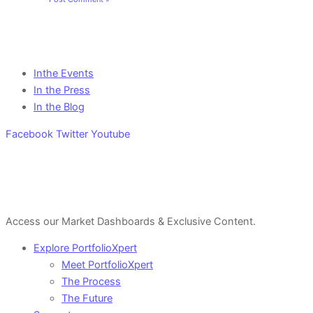
Inthe Events
In the Press
In the Blog
Facebook
Twitter
Youtube
Sign Up For a Free Account Here.
Access our Market Dashboards & Exclusive Content.
Explore PortfolioXpert
Meet PortfolioXpert
The Process
The Future