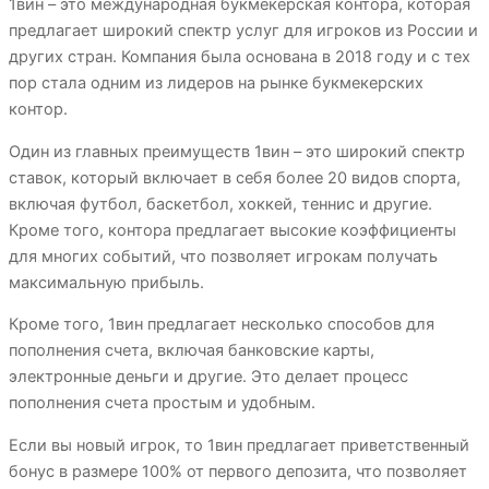
1вин – это международная букмекерская контора, которая
предлагает широкий спектр услуг для игроков из России и
других стран. Компания была основана в 2018 году и с тех
пор стала одним из лидеров на рынке букмекерских
контор.
Один из главных преимуществ 1вин – это широкий спектр
ставок, который включает в себя более 20 видов спорта,
включая футбол, баскетбол, хоккей, теннис и другие.
Кроме того, контора предлагает высокие коэффициенты
для многих событий, что позволяет игрокам получать
максимальную прибыль.
Кроме того, 1вин предлагает несколько способов для
пополнения счета, включая банковские карты,
электронные деньги и другие. Это делает процесс
пополнения счета простым и удобным.
Если вы новый игрок, то 1вин предлагает приветственный
бонус в размере 100% от первого депозита, что позволяет